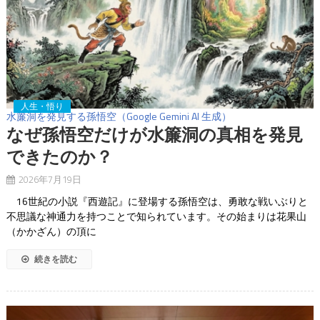
人生・悟り
水簾洞を発見する孫悟空（Google Gemini AI 生成）
なぜ孫悟空だけが水簾洞の真相を発見
できたのか？
2026年7月19日
16世紀の小説『西遊記』に登場する孫悟空は、勇敢な戦いぶりと
不思議な神通力を持つことで知られています。その始まりは花果山
（かかざん）の頂に
続きを読む