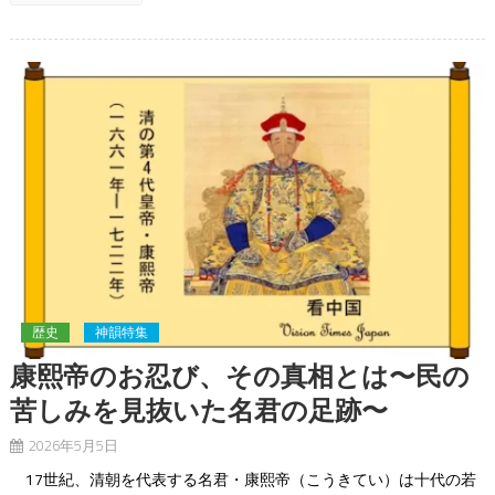
歴史
神韻特集
康熙帝のお忍び、その真相とは〜民の
苦しみを見抜いた名君の足跡〜
2026年5月5日
17世紀、清朝を代表する名君・康熙帝（こうきてい）は十代の若