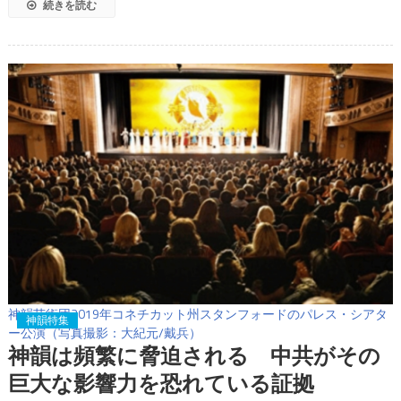
続きを読む
神韻芸術団2019年コネチカット州スタンフォードのパレス・シアタ
神韻特集
ー公演（写真撮影：大紀元/戴兵）
神韻は頻繁に脅迫される 中共がその
巨大な影響力を恐れている証拠