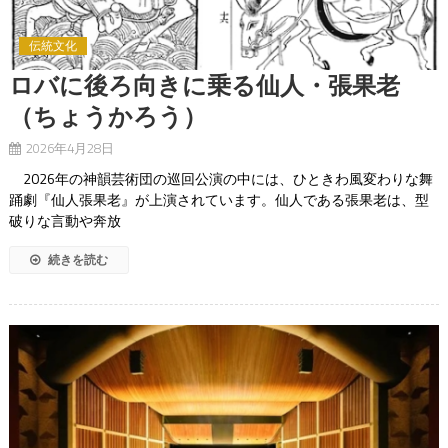
伝統文化
ロバに後ろ向きに乗る仙人・張果老
（ちょうかろう）
2026年4月28日
2026年の神韻芸術団の巡回公演の中には、ひときわ風変わりな舞
踊劇『仙人張果老』が上演されています。仙人である張果老は、型
破りな言動や奔放
続きを読む