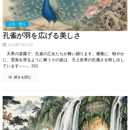
人生・悟り
孔雀が羽を広げる美しさ
2026年7月25日
天界の楽園で、孔雀の乙女たちが舞い踊ります。優雅に、軽やか
に、雲海を滑るように舞うその姿は、天上世界の壮麗さを映し出し
ています――。202
続きを読む