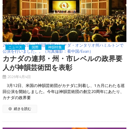
2026年3月12日、神韻芸術団がカナダ・オンタリオ州ハミルトンで
ニュース
国際
神韻特集
公演を行いました。。（写真撮影：看中国/Evan）
カナダの連邦・州・市レベルの政界要
人が神韻芸術団を表彰
2026年4月4日
3月12日、米国の神韻芸術団がカナダに到着し、1カ月にわたる巡
回公演を開始しました。今年は神韻芸術団の創立20周年にあたり、
カナダの政界要
続きを読む