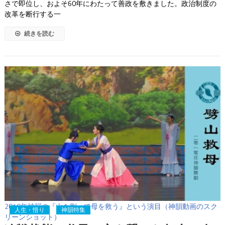
さで即位し、およそ60年にわたって善政を敷きました。政治制度の
改革を断行する一
続きを読む
2010年神韻の『山を割って母を救う』という演目（神韻動画のスク
人生・悟り
神韻特集
リーンショット）