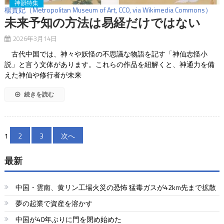
神韻特集
楊貴妃（Metropolitan Museum of Art, CC0, via Wikimedia Commons）
未来予知の方法は易経だけではない
2026年3月14日
古代中国では、神々や妖怪の不思議な物語を記す「神仙志怪小
説」と言う文体があります。これらの作品を紐解くと、神通力を備
えた神仙や修行者が未来
続きを読む
投
1
2
3
次へ
稿
最新
の
ペ
中国・雲南、黄リン工場火災の恐怖 猛毒ガスが42km先まで拡散
ー
夢の起業で資産を溶かす
中国が40年ぶりに門を閉め始めた