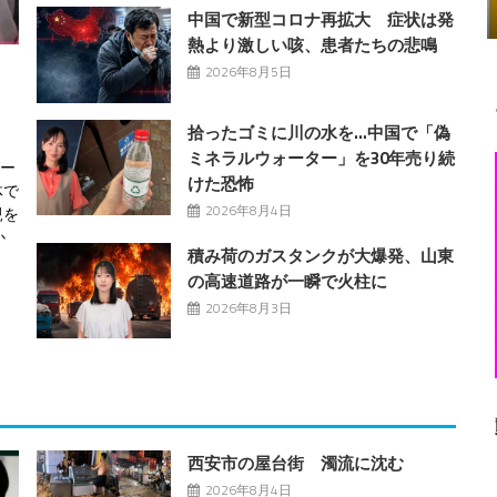
中国で新型コロナ再拡大 症状は発
熱より激しい咳、患者たちの悲鳴
2026年8月5日
拾ったゴミに川の水を…中国で「偽
ミネラルウォーター」を30年売り続
ベー
けた恐怖
体で
2026年8月4日
親を
か
積み荷のガスタンクが大爆発、山東
の高速道路が一瞬で火柱に
2026年8月3日
西安市の屋台街 濁流に沈む
2026年8月4日