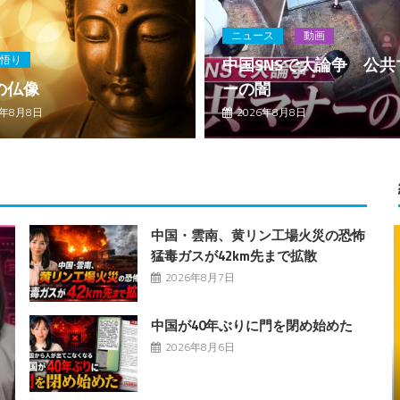
ニュース
動画
悟り
中国SNSで大論争 公共
の仏像
ーの闇
6年8月8日
2026年8月8日
中国・雲南、黄リン工場火災の恐怖
猛毒ガスが42km先まで拡散
2026年8月7日
中国が40年ぶりに門を閉め始めた
2026年8月6日