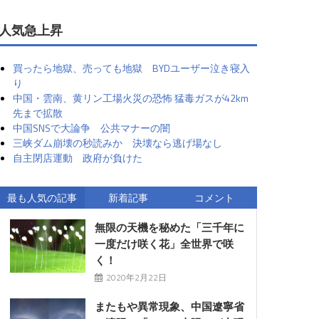
人気急上昇
買ったら地獄、売っても地獄 BYDユーザー泣き寝入
り
中国・雲南、黄リン工場火災の恐怖 猛毒ガスが42km
先まで拡散
中国SNSで大論争 公共マナーの闇
三峡ダム崩壊の秒読みか 決壊なら逃げ場なし
自主閉店運動 政府が負けた
最も人気の記事
新着記事
コメント
無限の天機を秘めた「三千年に
一度だけ咲く花」全世界で咲
く！
2020年2月22日
またもや異常現象、中国遼寧省