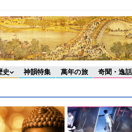
歴史
神韻特集
萬年の旅
奇聞・逸話