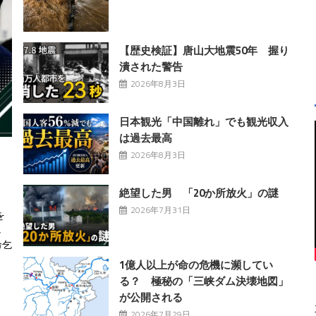
【歴史検証】唐山大地震50年 握り
潰された警告
2026年8月3日
日本観光「中国離れ」でも観光収入
は過去最高
2026年8月3日
絶望した男 「20か所放火」の謎
2026年7月31日
を
し
命乞
1億人以上が命の危機に瀕してい
る？ 極秘の「三峡ダム決壊地図」
が公開される
2026年7月29日