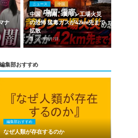
ニュース
中国
中国・雲南、黄リン工場火災
中国見
マナ
の恐怖 猛毒ガスが42km先まで
拡散
夢の起
2026年8月7日
2026
編集部おすすめ
編集部おすすめ
なぜ人類が存在するのか