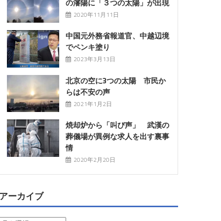
の瀋陽に「３つの太陽」が出現
2020年11月11日
中国元外務省報道官、中越辺境
でペンキ塗り
2023年3月13日
北京の空に3つの太陽 市民か
らは不安の声
2021年1月2日
焼却炉から「叫び声」 武漢の
葬儀場が異例な求人を出す裏事
情
2020年2月20日
アーカイブ