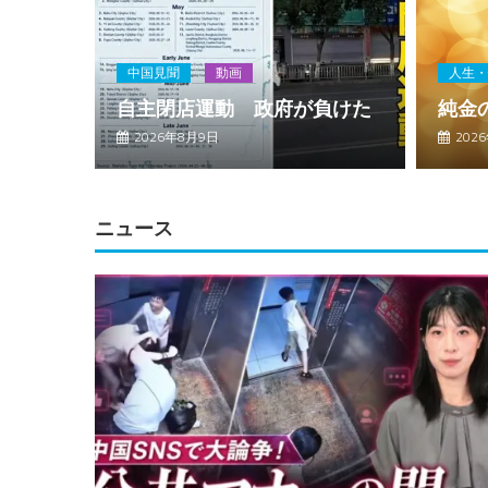
中国見聞
動画
人生・
自主閉店運動 政府が負けた
純金
2026年8月9日
202
ニュース