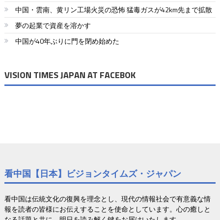
ー
中国・雲南、黄リン工場火災の恐怖 猛毒ガスが42km先まで拡散
シ
夢の起業で資産を溶かす
ョ
中国が40年ぶりに門を閉め始めた
ン
VISION TIMES JAPAN AT FACEBOK
看中国【日本】ビジョンタイムズ・ジャパン
看中国は伝統文化の復興を理念とし、現代の情報社会で有意義な情
報を読者の皆様にお伝えすることを使命としています。心の癒しと
なる話題と共に、明日を読み解く鍵をお届けいたします。