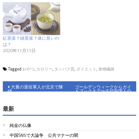
紅茶派？緑茶派？体に良いの
は？
2020年11月11日
Tagged
おやつ
,
カロリー
,
タンパク質
,
ダイエット
,
食物繊維
投
大量の退役軍人が北京で陳
ゴールデンウィークからガイ
ドブックまで〜古代中国人の
情
稿
休み方〜
ナ
最新
ビ
純金の仏像
ゲ
中国SNSで大論争 公共マナーの闇