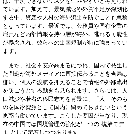
は、予測できないリスクを生みやすいと考えられ
ています。加えて、景気減速や外貨不足が深刻化
する中、資産や人材の海外流出を防ぐことも急務
となっています。最近では、公務員や国有企業の
職員など内部情報を持つ層が海外に逃れる可能性
が懸念され、彼らへの出国規制が特に強まってい
ます。
また、社会不安が高まるにつれ、国内で発生し
た問題が海外メディアに直接伝わることを当局は
嫌い、個人の渡航を抑えることで情報の外部流出
を防ごうとする動きも見られます。さらには、人
口減少や若者の移民志向を背景に、「人」そのも
のを国家資源として国内に留めておきたいという
思惑も働いています。こうした要因が重なり、現
在の中国では国境管理の強化が一つの“統治モデ
ル”として定着しつつあります。