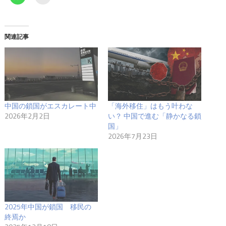
関連記事
中国の鎖国がエスカレート中
「海外移住」はもう叶わな
2026年2月2日
い？ 中国で進む「静かなる鎖
国」
2026年7月23日
2025年中国が鎖国 移民の
終焉か