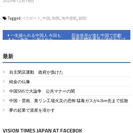
2025年12月18日
Tagged
パスポート
,
中国
,
制限
,
海外渡航
,
鎖国
投
一生操られる中国人 今回も
罰金依存が進む中国で悲劇
警察官轢殺事件が波紋を広げ
また「身内」に刺された
稿
る
ナ
最新
ビ
自主閉店運動 政府が負けた
ゲ
純金の仏像
ー
中国SNSで大論争 公共マナーの闇
シ
中国・雲南、黄リン工場火災の恐怖 猛毒ガスが42km先まで拡散
ョ
夢の起業で資産を溶かす
ン
VISION TIMES JAPAN AT FACEBOK