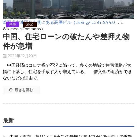
遼寧省大連駅の南側にある高層ビル（
Liuxingy, CC BY-SA 4.0
, via
時事
経済
Wikimedia Commons）
中国、住宅ローンの破たんや差押え物
件が急増
2021年12月20日
中国経済はコロナ禍で不況に陥って、多くの地域で住宅価格が大
幅に下落し、住宅を手放す人が増えている。 借入金の返済ができ
ないなどの理由で、
続きを読む
最新
中国・雲南、黄リン工場火災の恐怖 猛毒ガスが42km先まで拡散