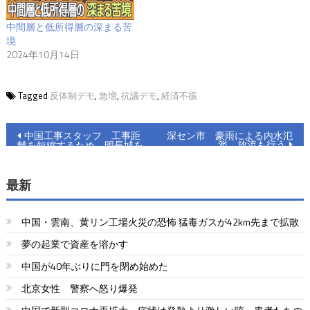
中間層と低所得層の深まる苦
境
2024年10月14日
Tagged
反体制デモ
,
急増
,
抗議デモ
,
経済不振
投
中国工事スタッフ 工事距
深セン市 豪雨による内水氾
濫 放流も行う
離を短縮するため 明長城を
稿
破壊した
ナ
最新
ビ
中国・雲南、黄リン工場火災の恐怖 猛毒ガスが42km先まで拡散
ゲ
夢の起業で資産を溶かす
ー
中国が40年ぶりに門を閉め始めた
シ
北京女性 警察へ怒り爆発
ョ