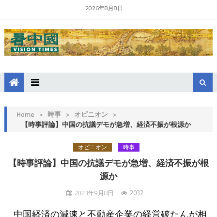
2026年8月8日
Home
>
時事
>
オピニオン
>
【時事評論】中国の抗議デモが急増、経済不振が根源か
オピニオン
時事
【時事評論】中国の抗議デモが急増、経済不振が根
源か
2023年9月8日
2032
中国経済の減速と不動産企業の経営破たんが相