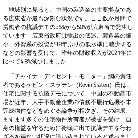
地域別に見ると、中国の製造業の主要拠点であ
る広東省が最も深刻な状況です。ここ数か月間で
労働者の抗議デモの35%から50%が広東省で発生し
ています。広東省政府は輸出の低迷、製造業の縮
小、外資系の投資が18年ぶりの低水準に減少する
などの影響を受けて、昨年の財政収入が2021年に
比べて4.8%減少しました。
「チャイナ・ディセント・モニター」網の責任
者であるケビン・スラテン（Kevin Slaten）氏は、
住宅に関する抗議デモについて、中国の不動産市
場が近年、大手不動産企業の債務不履行危機や未
完成物件などをめぐる論争が相次ぎ、その結果、
ますます多くの住宅物件所有者が被害を受け、自
身の権益を守るために街頭に出て抗議デモを行わ
ざるを得ない状況に追い込まれていると述べまし