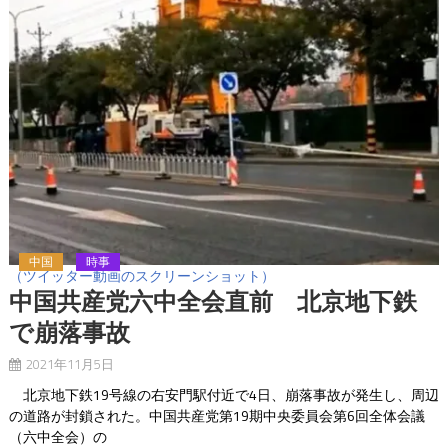
中国
時事
（ツイッター動画のスクリーンショット）
中国共産党六中全会直前 北京地下鉄
で崩落事故
2021年11月5日
北京地下鉄19号線の右安門駅付近で4日、崩落事故が発生し、周辺
の道路が封鎖された。中国共産党第19期中央委員会第6回全体会議
（六中全会）の