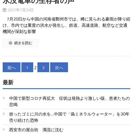
水没電車の生存者の声
2021年7月24日
7月20日から中国の河南省鄭州市では、稀に見られる豪雨が降り続
け、市内では重度の洪水が発生し、鉄道、高速道路、航空など交通
機関が深刻な影響
続きを読む
投
前へ
1
2
3
次へ
稿
最新
の
ペ
中国で新型コロナ再拡大 症状は発熱より激しい咳、患者たちの
悲鳴
ー
拾ったゴミに川の水を…中国で「偽ミネラルウォーター」を30年
ジ
売り続けた恐怖
送
西安市の屋台街 濁流に沈む