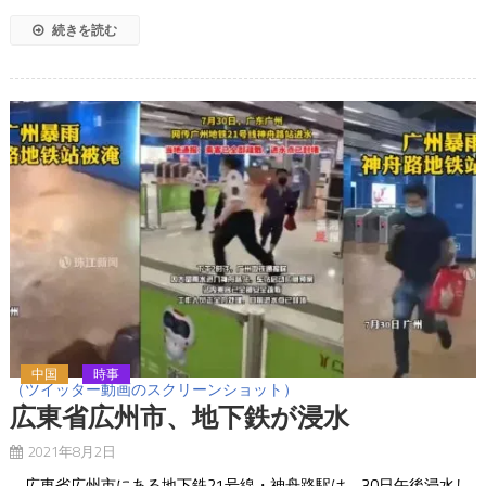
続きを読む
中国
時事
（ツイッター動画のスクリーンショット）
広東省広州市、地下鉄が浸水
2021年8月2日
広東省広州市にある地下鉄21号線・神舟路駅は、30日午後浸水し