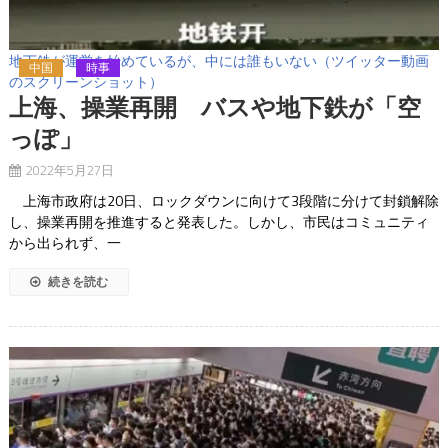
地下鉄が運営を始めているが、中には誰もいない（ツイッター動画
中国
時事
のスクリーンショット）
上海、操業再開 バスや地下鉄が「空
っぽ」
2022年5月27日
上海市政府は20日、ロックダウンに向けて3段階に分けて封鎖解除
し、操業再開を推進すると発表した。しかし、市民はコミュニティ
から出られず、一
続きを読む