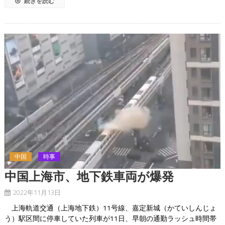
続きを読む
中国
時事
中国上海市、地下鉄車両が爆発
2022年11月13日
上海軌道交通（上海地下鉄）11号線、嘉定新城（かていしんじょ
う）駅区間に停車していた列車が11日、早朝の通勤ラッシュ時間帯