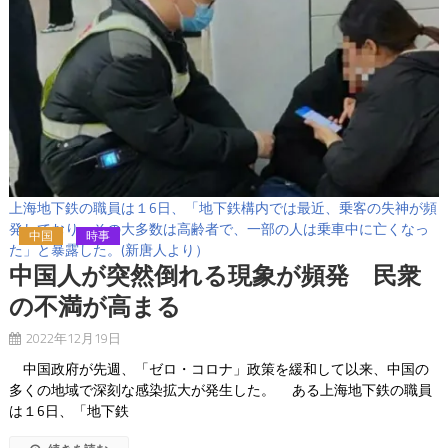
上海地下鉄の職員は１6日、「地下鉄構内では最近、乗客の失神が頻
発しており、その大多数は高齢者で、一部の人は乗車中に亡くなっ
中国
時事
た」と暴露した。(新唐人より）
中国人が突然倒れる現象が頻発 民衆
の不満が高まる
2022年12月19日
中国政府が先週、「ゼロ・コロナ」政策を緩和して以来、中国の
多くの地域で深刻な感染拡大が発生した。 ある上海地下鉄の職員
は１6日、「地下鉄