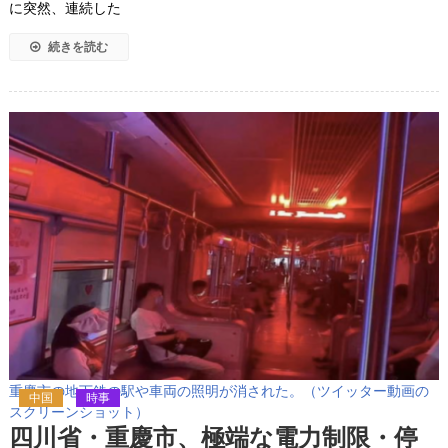
に突然、連続した
続きを読む
重慶市の地下鉄の駅や車両の照明が消された。（ツイッター動画の
中国
時事
スクリーンショット）
四川省・重慶市、極端な電力制限・停