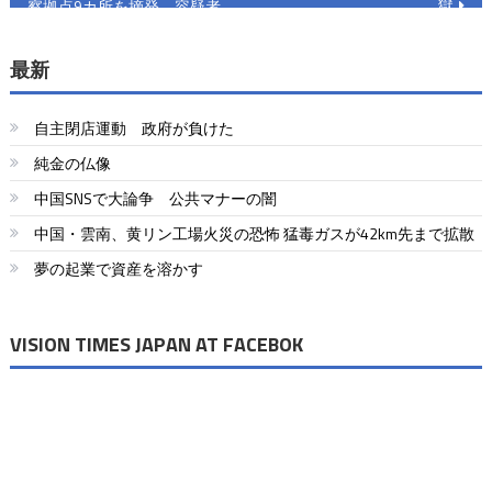
獄
察拠点9カ所を摘発 容疑者
稿
2人を国外追放
ナ
最新
ビ
自主閉店運動 政府が負けた
ゲ
純金の仏像
ー
中国SNSで大論争 公共マナーの闇
シ
中国・雲南、黄リン工場火災の恐怖 猛毒ガスが42km先まで拡散
ョ
夢の起業で資産を溶かす
ン
VISION TIMES JAPAN AT FACEBOK