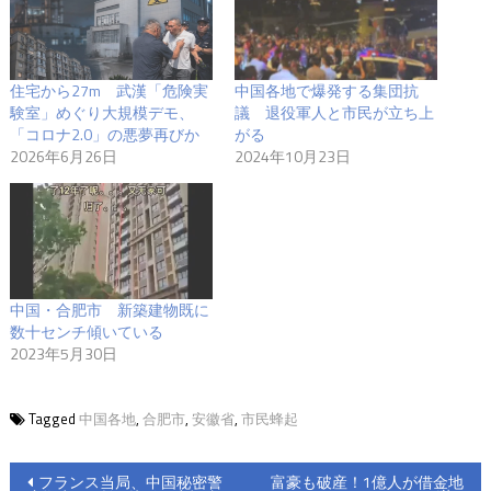
住宅から27m 武漢「危険実
中国各地で爆発する集団抗
験室」めぐり大規模デモ、
議 退役軍人と市民が立ち上
「コロナ2.0」の悪夢再びか
がる
2026年6月26日
2024年10月23日
中国・合肥市 新築建物既に
数十センチ傾いている
2023年5月30日
Tagged
中国各地
,
合肥市
,
安徽省
,
市民蜂起
投
フランス当局、中国秘密警
富豪も破産！1億人が借金地