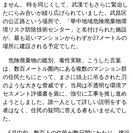
ません。 時を同じくして、武漢でもさらに緊迫し
たにらみ合いが繰り広げられていました。武昌区
の公正路という場所で、「華中地域危険廃棄物環
境リスク防除技術センター」と名付けられた施設
が、最も近いマンションからわずか27メートルの
場所に建設される予定でした。
危険廃棄物の鑑別、毒性実験。こうした言葉
は、数百メートル圏内にある複数のマンション群
の住民たちにとって、まさに頭上に吊るされた刃
のような大きな脅威です。当局は不透明な環境ア
セスメント評価書を盾に、強引に工事を推し進め
ようとしました。誰一人として詳しい説明をする
者はなく、住民の疑問に答える者もいませんでし
た。
6月中旬、数百人の住民が数日間にわたり、建設