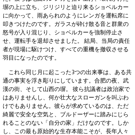
塀の上に立ち、ジリジリと迫り来るショベルカー
に向かって、雨あられのようにレンガを運転席に
叩きつけたのです。ガラスが砕け散る音と群衆の
怒号が入り混じり、ショベルカーを強制停止さ
せ、運転手を退却させました。 結局、当局の責任
者が現場に駆けつけ、すべての重機を撤収させる
羽目になったのです。
これら同じ月に起こった3つの出来事は、ある共
通の事実を浮き彫りにしています。合肥の夜、武
漢の街、そして山西の塀。 彼ら抗議者は政治家で
はありませんし、何か壮大なスローガンを叫ぶわ
けでもありません。彼らが求めているのは、ただ
綺麗で安全な空気と、ブルドーザーに踏みにじら
れることのない「自分の家」だけなのです。しか
し、この最も原始的な生存本能こそが、長年人々