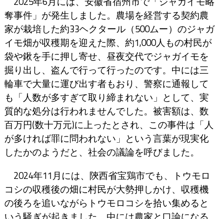
2025年6月には、安徽省宿州市で「ジャガイモ略
奪事件」が発生しました。農場を経営する契約農
家が栽培した約33ヘクタール（500ムー）のジャガ
イモ畑が収穫期を迎えた際、約1,000人もの村民が
袋や鍬を手に押し寄せ、昼夜交代でジャガイモを
掘り出し、盗んで行って行ったのです。中には三
輪車で大量に運び出す者もおり、警察に通報して
も「人数が多すぎて取り締まれない」として、実
質的な処分は行われませんでした。被害額は、数
百万円(数十万元)に上ったとされ、この事件は「人
が多ければ罪に問われない」という言葉が現実化
したかのようだと、社会の議論を呼びました。
2024年11月には、陝西省宝鶏市でも、トウモロ
コシの収穫後の畑に村民が大勢押しかけ、収穫機
の後ろを追いながらトウモロコシを拾い集めると
いう騒ぎが起きました。中には農家と口論になる