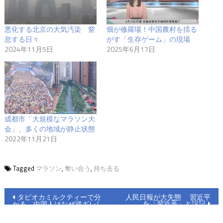
悪化する北京の大気汚染 窒
畑が修羅場！中国農村を揺る
息する日々
がす「生存ゲーム」の現場
2024年11月5日
2025年6月17日
成都市「大規模なマラソン大
会」、多くの地域が静止状態
2022年11月21日
Tagged
マラソン
,
奪い合う
,
持ち去る
投
タピオカミルクティーで分
人民日報が大失態 習近平
を「習近乎」と誤記
かる 中国人はなぜ逆ギレし
稿
やすいか