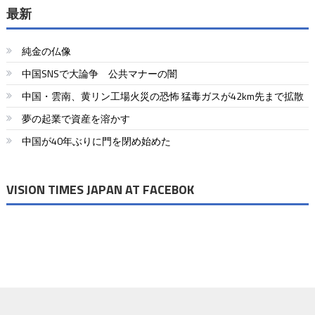
ナ
最新
ビ
純金の仏像
ゲ
中国SNSで大論争 公共マナーの闇
ー
中国・雲南、黄リン工場火災の恐怖 猛毒ガスが42km先まで拡散
シ
夢の起業で資産を溶かす
ョ
中国が40年ぶりに門を閉め始めた
ン
VISION TIMES JAPAN AT FACEBOK