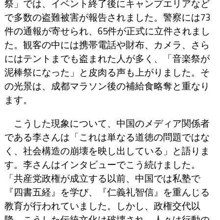
祭」では、イベント終了後にキャンプエリアなど
で多数の盗難被害が報告されました。警察には73
件の通報が寄せられ、65件が正式に立件されまし
た。観客の中には携帯電話や財布、カメラ、さら
にはテントまでも盗まれた人が多く、「音楽祭が
泥棒祭になった」と皮肉る声も上がりました。そ
の光景は、成都マラソン後の補給食略奪と重なり
ます。
こうした現象について、中国のメディア関係者
である李さんは「これは単なる道徳の問題ではな
く、社会構造の崩壊を映し出している」と語りま
す。李さんはインタビューでこう続けました。
「共産党政権が成立する以前、中国では私塾で
『四書五経』を学び、『仁義礼智信』を重んじる
教育が行われていました。しかし、政権交代以
降、こうした伝統文化は破壊され、人々は行動の