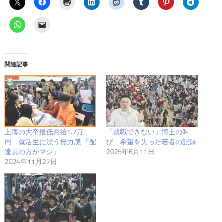
関連記事
上海の大卒最低月給1.7万
「就職できない」博士の叫
円 就活生に漂う無力感 「配
び 希望を失った若者の記録
達員の方がマシ」
2025年6月11日
2024年11月27日