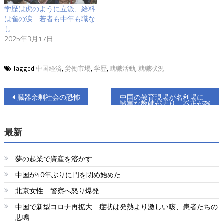
学歴は虎のように立派、給料
は雀の涙 若者も中年も職な
し
2025年3月17日
Tagged
中国経済
,
労働市場
,
学歴
,
就職活動
,
就職状況
投
臓器余剰社会の恐怖
中国の教育現場が名利場に
誠実な教師が去り、不正が残
稿
る
ナ
最新
ビ
夢の起業で資産を溶かす
ゲ
中国が40年ぶりに門を閉め始めた
ー
北京女性 警察へ怒り爆発
シ
中国で新型コロナ再拡大 症状は発熱より激しい咳、患者たちの
ョ
悲鳴