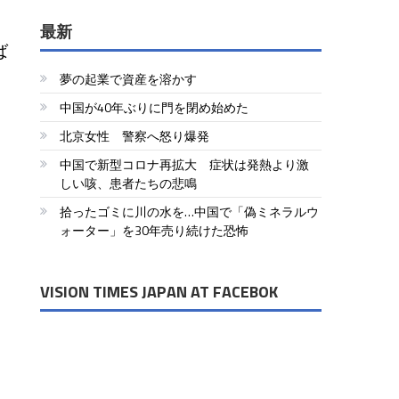
最新
ば
夢の起業で資産を溶かす
中国が40年ぶりに門を閉め始めた
北京女性 警察へ怒り爆発
中国で新型コロナ再拡大 症状は発熱より激
しい咳、患者たちの悲鳴
拾ったゴミに川の水を…中国で「偽ミネラルウ
ォーター」を30年売り続けた恐怖
VISION TIMES JAPAN AT FACEBOK