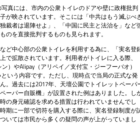
の写真には、市内の公衆トイレのドアや壁に政権批判
子が映されています。そこには「中共はもう滅ぶべ
独裁者は退陣せよ」、「中国に民主と法治を」など
ものを直接批判するものも見られます。
など中心部の公衆トイレを利用する為に、「実名登
上で拡散されています。利用者がトイレに入る際、
シン）やAlipay（アリペイ／支付宝・ジーフーバオ）
いという内容です。ただし、現時点で当局の正式な発
ん。過去には2017年、天壇公園でトイレットペーパ
ペーパー自販機」が設置された例はありました。し
時の身元確認を求める措置は行われていませんでし
時期に一部で切符を購入する際に、実名登録制度が
ついては市民から多くの疑問の声が上がっていまし