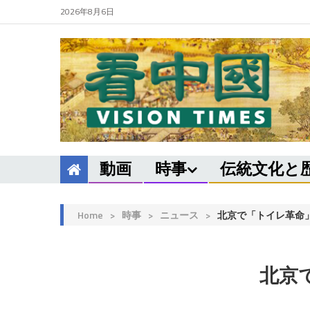
2026年8月6日
動画
時事
伝統文化と
Home
>
時事
>
ニュース
>
北京で「トイレ革命
北京