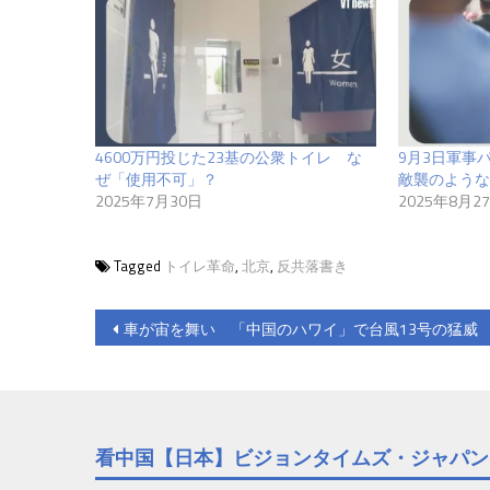
4600万円投じた23基の公衆トイレ な
9月3日軍事
ぜ「使用不可」？
敵襲のような
2025年7月30日
2025年8月2
Tagged
トイレ革命
,
北京
,
反共落書き
投
車が宙を舞い 「中国のハワイ」で台風13号の猛威
稿
ナ
ビ
看中国【日本】ビジョンタイムズ・ジャパン
ゲ