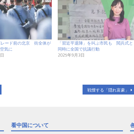
パレード前の北京 街全体が
「習近平退陣」を叫ぶ市民も 閲兵式と
空気に
同時に全国で抗議行動
7日
2025年9月3日
戦慄する「隠れ富豪」
看中国について