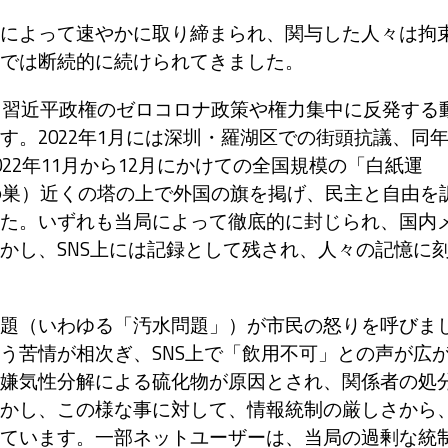
によって速やかに取り締まられ、関与した人々は拘
では断続的に続けられてきました。
、習近平政権のゼロコロナ政策や権力集中に反発する
。2022年1月には深圳・羅湖区での街頭抗議、同
22年11月から12月にかけての全国規模の「白紙運
鳥の巣）近くの塔の上で外国の旗を掲げ、民主と自由を
た。いずれも当局によって徹底的に封じられ、国内
かし、SNS上には記録として残され、人々の記憶に
題（いわゆる「汚水問題」）が市民の怒りを呼びま
う苦情が相次ぎ、SNS上で「飲用不可」との声が広
嫌気性分解による硫化物が原因とされ、関係者の処
かし、この様な事に対して、情報統制の厳しさから
ています。一部ネットユーザーは、当局の過剰な統