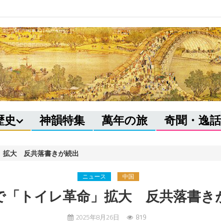
歴史
神韻特集
萬年の旅
奇聞・逸話
」拡大 反共落書きが続出
ニュース
中国
で「トイレ革命」拡大 反共落書き
2025年8月26日
819