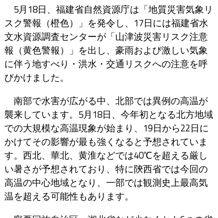
5月18日、福建省自然資源庁は「地質災害気象リ
スク警報（橙色）」を発令し、17日には福建省水
文水資源調査センターが「山津波災害リスク注意
報（黄色警報）」を出し、豪雨および激しい気象
に伴う地すべり・洪水・交通リスクへの注意を呼
びかけました。
南部で水害が広がる中、北部では異例の高温が
襲来しています。5月18日、今年初となる北方地域
での大規模な高温現象が始まり、19日から22日に
かけてその影響が最も強くなると予想されていま
す。西北、華北、黄淮などでは40℃を超える厳し
い暑さが予想されており、特に陝西省では今回の
高温の中心地域となり、一部では観測史上最高気
温を超える可能性もあります。