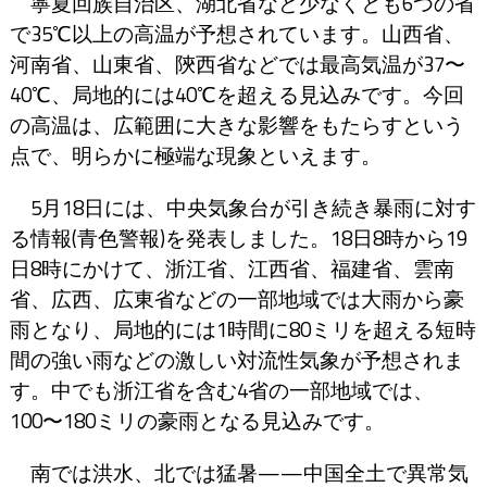
寧夏回族自治区、湖北省など少なくとも6つの省
で35℃以上の高温が予想されています。山西省、
河南省、山東省、陝西省などでは最高気温が37〜
40℃、局地的には40℃を超える見込みです。今回
の高温は、広範囲に大きな影響をもたらすという
点で、明らかに極端な現象といえます。
5月18日には、中央気象台が引き続き暴雨に対す
る情報(青色警報)を発表しました。18日8時から19
日8時にかけて、浙江省、江西省、福建省、雲南
省、広西、広東省などの一部地域では大雨から豪
雨となり、局地的には1時間に80ミリを超える短時
間の強い雨などの激しい対流性気象が予想されま
す。中でも浙江省を含む4省の一部地域では、
100〜180ミリの豪雨となる見込みです。
南では洪水、北では猛暑——中国全土で異常気