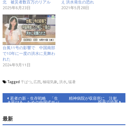
北 被災者数百万のリアル
え 洪水発生の恐れ
2025年6月23日
2021年5月28日
台風11号の影響で 中国南部
で10年に一度の洪水に見舞わ
れた
2024年9月11日
Tagged
干ばつ
,
広西
,
極端気象
,
洪水
,
猛暑
投
若者の新・生存戦略 「生
精神病院が収容所に 注射、
投薬で迫害
き延びる」ための中国式サバ
稿
イバル
ナ
最新