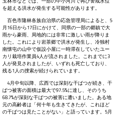
玉林市などでは、一部の中小河川で再び警戒水位
を超える洪水が発生する可能性があります。
百色市隆林各族自治県の応急管理局によると、5
月16日から17日にかけて、同県の一部の郷鎮で大
雨から豪雨、局地的には非常に激しい雨が降りま
した。これにより岩茶郷で洪水が発生し、冷独村
南懐屯の山中で仮設小屋に一時滞在していたユー
カリ栽培作業員4人が流されました。これまでに3
人が発見されましたが、いずれも死亡しており、
残る1人の捜索が続けられています。
4月中旬以降、広西では深刻な干ばつが続き、干
ばつ被害の面積は最大で97.5%に達し、そのうち
68.7%が深刻な干ばつの被害に遭いました。ある地
元の高齢者は「何十年も生きてきたが、これほど
の干ばつは見たことがない」と語っています。5月