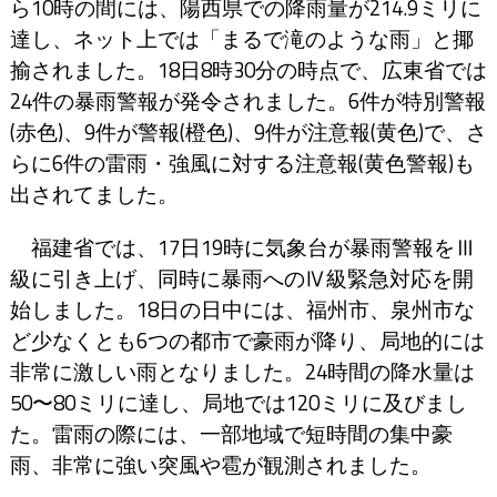
ら10時の間には、陽西県での降雨量が214.9ミリに
達し、ネット上では「まるで滝のような雨」と揶
揄されました。18日8時30分の時点で、広東省では
24件の暴雨警報が発令されました。6件が特別警報
(赤色)、9件が警報(橙色)、9件が注意報(黄色)で、さ
らに6件の雷雨・強風に対する注意報(黄色警報)も
出されてました。
福建省では、17日19時に気象台が暴雨警報をⅢ
級に引き上げ、同時に暴雨へのⅣ級緊急対応を開
始しました。18日の日中には、福州市、泉州市な
ど少なくとも6つの都市で豪雨が降り、局地的には
非常に激しい雨となりました。24時間の降水量は
50〜80ミリに達し、局地では120ミリに及びまし
た。雷雨の際には、一部地域で短時間の集中豪
雨、非常に強い突風や雹が観測されました。