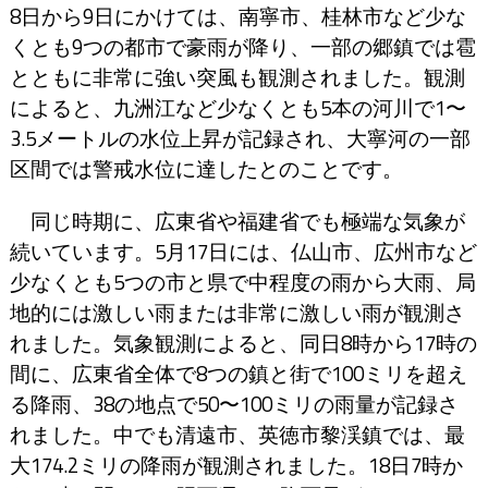
8日から9日にかけては、南寧市、桂林市など少な
くとも9つの都市で豪雨が降り、一部の郷鎮では雹
とともに非常に強い突風も観測されました。観測
によると、九洲江など少なくとも5本の河川で1〜
3.5メートルの水位上昇が記録され、大寧河の一部
区間では警戒水位に達したとのことです。
同じ時期に、広東省や福建省でも極端な気象が
続いています。5月17日には、仏山市、広州市など
少なくとも5つの市と県で中程度の雨から大雨、局
地的には激しい雨または非常に激しい雨が観測さ
れました。気象観測によると、同日8時から17時の
間に、広東省全体で8つの鎮と街で100ミリを超え
る降雨、38の地点で50〜100ミリの雨量が記録さ
れました。中でも清遠市、英徳市黎渓鎮では、最
大174.2ミリの降雨が観測されました。18日7時か