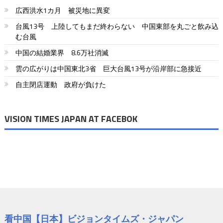
ビ
広西洪水1カ月 被災地に異変
ゲ
台風13号 上陸してもまだ終わらない 中国東部を丸ごと飲み込
ー
む台風
シ
中国の結婚業界 8.6万社消滅
ョ
雲の広がりは中国東北3省 巨大台風13号が沿岸部に急接近
自主閉店運動 政府が負けた
ン
VISION TIMES JAPAN AT FACEBOK
看中国【日本】ビジョンタイムズ・ジャパン