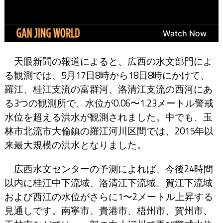
天眼新聞の報道によると、広西の水文部門によ
る観測では、5月17日8時から18日8時にかけて、
羅江、桂江支流の富群河、洛清江支流の西河にあ
る3つの観測所で、水位が0.06〜1.23メートル警戒
水位を超える洪水が観測されました。中でも、玉
林市北流市大倫鎮の羅江河川区間では、2015年以
来最大規模の洪水となりました。
広西水文センターの予測によれば、今後24時間
以内に桂江中下流域、洛清江下流域、賀江下流域
および西江の水位がさらに1〜2メートル上昇する
見通しです。南寧市、貴港市、梧州市、賀州市、