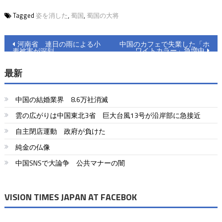
Tagged
姿を消した
,
蜀国
,
蜀国の大将
投
河南省 連日の雨による小
中国のカフェで失業した「ホ
ワイトカラー」急増中
麦被害が深刻
稿
最新
ナ
ビ
中国の結婚業界 8.6万社消滅
ゲ
雲の広がりは中国東北3省 巨大台風13号が沿岸部に急接近
ー
自主閉店運動 政府が負けた
シ
純金の仏像
ョ
中国SNSで大論争 公共マナーの闇
ン
VISION TIMES JAPAN AT FACEBOK