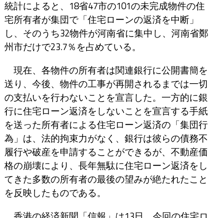
統計によると、18省47市の101の未完成物件の住
宅所有者が集団で「住宅ローンの返済を中断」
し、そのうち32物件が河南省に集中し、河南省鄭
州市だけで23.7％を占めている。
現在、各物件の所有者は関連銀行に公開書簡を
送り、今後、物件の工事が再開されるまでは一切
の支払いを行わないことを宣言した。一方的に銀
行に住宅ローン返済をしないことを宣言する手紙
を送った所有者による住宅ローン返済の「集団行
為」は、法的拘束力がなく、銀行は彼らの債務不
履行や破産を申請することができるが、不動産価
格の崩壊により、長年無駄に住宅ローン返済をし
てきた多数の所有者の最後の望みが絶たれたこと
を反映したものである。
香港の経済新聞「信報」は13日、今回の住宅ロ