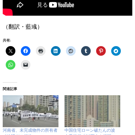
（翻訳・藍彧）
共有:
関連記事
河南省、未完成物件の所有者
中国住宅ローン破たんの波