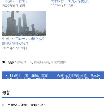
「抗議デモ行進」
大手銀行「20万人を提訴」
2022年8月18日
2022年1月18日
中国、住宅ローンの破たんや
差押え物件が急増
2021年12月20日
Tagged
住宅ローン
,
住宅所有者
,
未完成物件
投
【動画】中国、頻繁な軍事
台湾の頼清徳副総統、日本幹
部訪問の内幕が明らかに
演習 米軍「中国軍の短所」
稿
を把握か
ナ
最新
ビ
自主閉店運動 政府が負けた