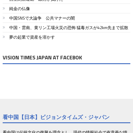
ゲ
純金の仏像
ー
中国SNSで大論争 公共マナーの闇
シ
中国・雲南、黄リン工場火災の恐怖 猛毒ガスが42km先まで拡散
ョ
夢の起業で資産を溶かす
ン
VISION TIMES JAPAN AT FACEBOK
看中国【日本】ビジョンタイムズ・ジャパン
看中国は伝統文化の復興を理念とし、現代の情報社会で有意義な情