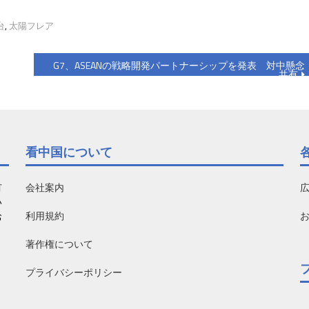
台
,
太陽フレア
G7、ASEANの戦略開発パートナーシップを発表 対中懸念
共有
看中国について
有
会社案内
い
利用規約
お
著作権について
プライバシーポリシー