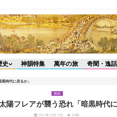
歴史
神韻特集
萬年の旅
奇聞・逸話
暗黒時代に戻るか」
動画
太陽フレアが襲う恐れ「暗黒時代
2021年12月15日
2488