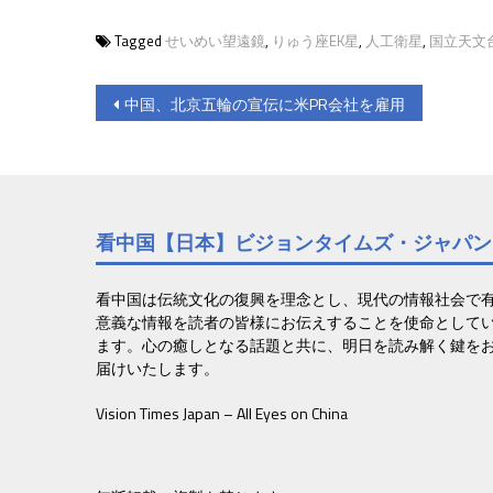
Tagged
せいめい望遠鏡
,
りゅう座EK星
,
人工衛星
,
国立天文
投
中国、北京五輪の宣伝に米PR会社を雇用
稿
ナ
ビ
看中国【日本】ビジョンタイムズ・ジャパン
ゲ
ー
看中国は伝統文化の復興を理念とし、現代の情報社会で
意義な情報を読者の皆様にお伝えすることを使命として
シ
ます。心の癒しとなる話題と共に、明日を読み解く鍵を
ョ
届けいたします。
ン
Vision Times Japan – All Eyes on China