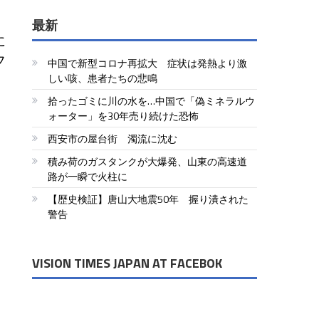
最新
に
フ
中国で新型コロナ再拡大 症状は発熱より激
しい咳、患者たちの悲鳴
拾ったゴミに川の水を…中国で「偽ミネラルウ
ォーター」を30年売り続けた恐怖
西安市の屋台街 濁流に沈む
積み荷のガスタンクが大爆発、山東の高速道
路が一瞬で火柱に
【歴史検証】唐山大地震50年 握り潰された
警告
VISION TIMES JAPAN AT FACEBOK