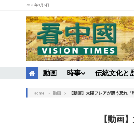
2026年8月6日
動画
時事
伝統文化と
Home
>
動画
>
【動画】太陽フレアが襲う恐れ「
【動画】