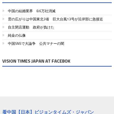
ビ
中国の結婚業界 8.6万社消滅
ゲ
雲の広がりは中国東北3省 巨大台風13号が沿岸部に急接近
ー
自主閉店運動 政府が負けた
シ
純金の仏像
ョ
中国SNSで大論争 公共マナーの闇
ン
VISION TIMES JAPAN AT FACEBOK
看中国【日本】ビジョンタイムズ・ジャパン