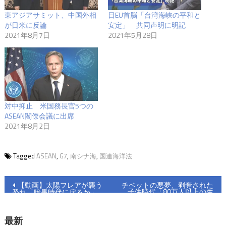
東アジアサミット、中国外相
日EU首脳「台湾海峡の平和と
が日米に反論
安定」 共同声明に明記
2021年8月7日
2021年5月28日
対中抑止 米国務長官5つの
ASEAN閣僚会議に出席
2021年8月2日
Tagged
ASEAN
,
G7
,
南シナ海
,
国連海洋法
投
【動画】太陽フレアが襲う
チベットの悪夢、剥奪された
子供時代「80万人以上の生
恐れ「暗黒時代に戻るか」
稿
徒への洗脳教育」
ナ
最新