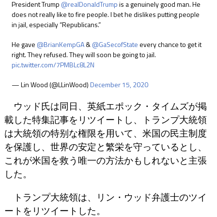
President Trump
@realDonaldTrump
is a genuinely good man. He
does not really like to fire people. I bet he dislikes putting people
in jail, especially “Republicans.”
He gave
@BrianKempGA
&
@GaSecofState
every chance to get it
right. They refused. They will soon be going to jail.
pic.twitter.com/7PMBLc8L2N
— Lin Wood (@LLinWood)
December 15, 2020
ウッド氏は同日、英紙エポック・タイムズが掲
載した特集記事をリツイートし、トランプ大統領
は大統領の特别な権限を用いて、米国の民主制度
を保護し、世界の安定と繁栄を守っているとし、
これが米国を救う唯一の方法かもしれないと主張
した。
トランプ大統領は、リン・ウッド弁護士のツイ
ートをリツイートした。