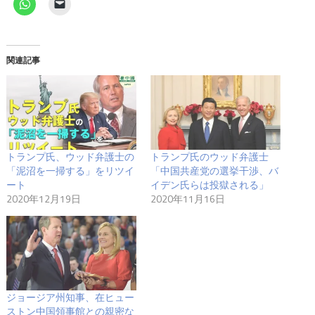
関連記事
トランプ氏、ウッド弁護士の
トランプ氏のウッド弁護士
「泥沼を一掃する」をリツイ
「中国共産党の選挙干渉、バ
ート
イデン氏らは投獄される」
2020年12月19日
2020年11月16日
ジョージア州知事、在ヒュー
ストン中国領事館との親密な