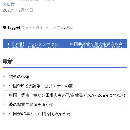
関係性
2020年12月11日
Tagged
ウッド弁護士
,
トランプ氏
,
泥沼
投
【速報】フランスのマクロ
中国共産党が華人協選会を利
用して米総選挙を妨害
ン大統領が新型コロナに感染
稿
最新
ナ
ビ
純金の仏像
ゲ
中国SNSで大論争 公共マナーの闇
ー
中国・雲南、黄リン工場火災の恐怖 猛毒ガスが42km先まで拡散
シ
夢の起業で資産を溶かす
ョ
中国が40年ぶりに門を閉め始めた
ン