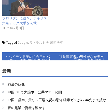
フロリダ州に続き、テキサス
州もテック大手を制裁
2021年2月9日
Tagged
Google
,
反トラスト法
,
米司法省
投
バイデン息子の２台目のパ
視覚障害者の男性がなぜ天文
学者になれたのか
ソコン 国際汚職事件に関連
稿
最新
ナ
ビ
純金の仏像
ゲ
中国SNSで大論争 公共マナーの闇
ー
中国・雲南、黄リン工場火災の恐怖 猛毒ガスが42km先まで拡散
シ
夢の起業で資産を溶かす