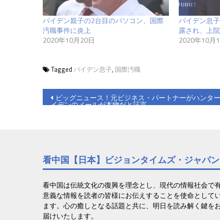
バイデン親子の2台目のパソコン、国際
バイデン息子
汚職事件に炎上
露され、上院
2020年10月20日
2020年10月
Tagged
バイデン息子
,
国際汚職
投
ビッグニュース！元ビジネス・パートナーがハンタ
イデンのメールが本物だと証言
稿
ナ
ビ
看中国【日本】ビジョンタイムズ・ジャパン
ゲ
ー
看中国は伝統文化の復興を理念とし、現代の情報社会で
意義な情報を読者の皆様にお伝えすることを使命として
シ
ます。心の癒しとなる話題と共に、明日を読み解く鍵を
届けいたします。