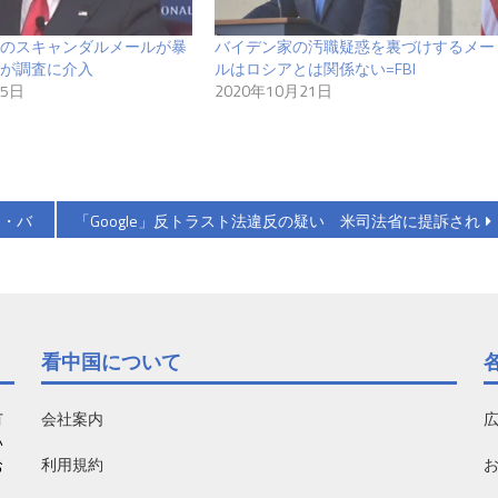
のスキャンダルメールが暴
バイデン家の汚職疑惑を裏づけするメー
が調査に介入
ルはロシアとは関係ない=FBI
15日
2020年10月21日
ー・バ
「Google」反トラスト法違反の疑い 米司法省に提訴され
看中国について
有
会社案内
い
利用規約
お