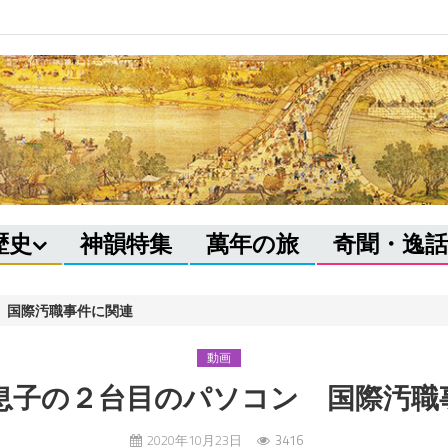
歴史
神韻特集
萬年の旅
奇聞・逸話
 国際汚職事件に関連
動画
息子の２台目のパソコン 国際汚職
2020年10月23日
3416