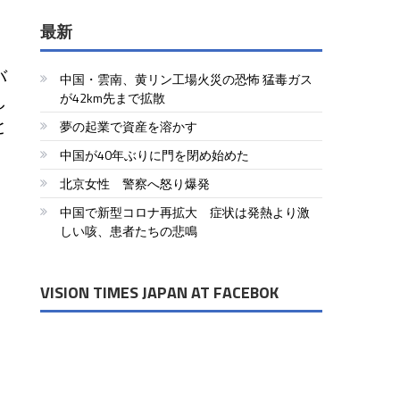
最新
バ
中国・雲南、黄リン工場火災の恐怖 猛毒ガス
し
が42km先まで拡散
と
夢の起業で資産を溶かす
中国が40年ぶりに門を閉め始めた
北京女性 警察へ怒り爆発
中国で新型コロナ再拡大 症状は発熱より激
しい咳、患者たちの悲鳴
VISION TIMES JAPAN AT FACEBOK