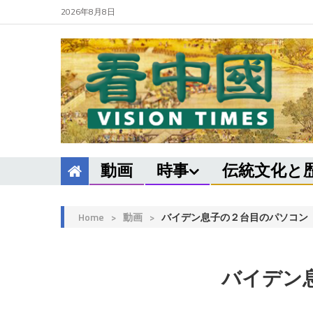
2026年8月8日
動画
時事
伝統文化と
Home
>
動画
>
バイデン息子の２台目のパソコン
バイデン