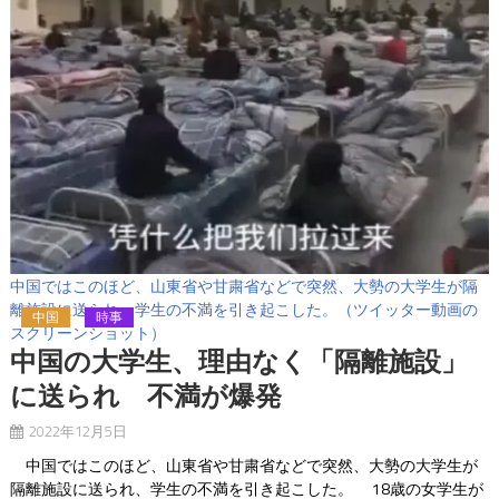
中国ではこのほど、山東省や甘粛省などで突然、大勢の大学生が隔
離施設に送られ、学生の不満を引き起こした。（ツイッター動画の
中国
時事
スクリーンショット）
中国の大学生、理由なく「隔離施設」
に送られ 不満が爆発
2022年12月5日
中国ではこのほど、山東省や甘粛省などで突然、大勢の大学生が
隔離施設に送られ、学生の不満を引き起こした。 18歳の女学生が