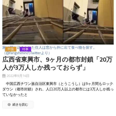
家に閉じ込められた住人は窓から外に出て食べ物を探す。
中国
時事
（@fangshiminのTwitterより）
広西省東興市、9ヶ月の都市封鎖「20万
人が3万人しか残っておらず」
2022年9月14日
中国広西チワン族自治区東興市（とうこうし）は9ヶ月間もロック
ダウン（都市封鎖）され、人口20万人以上の都市には3万人しか残っ
ていなかったと
続きを読む