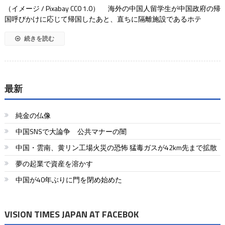
（イメージ / Pixabay CC0 1.0） 海外の中国人留学生が中国政府の帰
国呼びかけに応じて帰国したあと、直ちに隔離施設であるホテ
続きを読む
最新
純金の仏像
中国SNSで大論争 公共マナーの闇
中国・雲南、黄リン工場火災の恐怖 猛毒ガスが42km先まで拡散
夢の起業で資産を溶かす
中国が40年ぶりに門を閉め始めた
VISION TIMES JAPAN AT FACEBOK