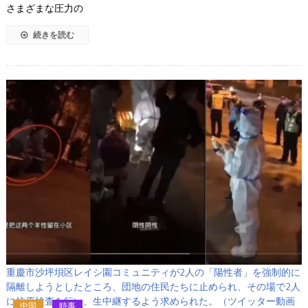
さまざまな圧力の
続きを読む
重慶市沙坪垻区レイシ園コミュニティが2人の「陽性者」を強制的に
隔離しようとしたところ、団地の住民たちに止められ、その場で2人
に抗原検査を行い、生中継するよう求められた。（ツイッター動画
中国
時事