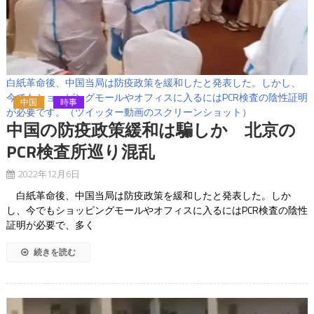
白紙革命後、中国当局は防疫政策を緩和したと発表した。しかし、
今でもショッピングモールやオフィスに入るにはPCR検査の陰性証明
中国
時事
が必要です。（ツイッター動画のスクリーンショット）
中国の防疫政策緩和は騙しか 北京の
PCR検査所巡り混乱
2022年12月6日
白紙革命後、中国当局は防疫政策を緩和したと発表した。しか
し、今でもショッピングモールやオフィスに入るにはPCR検査の陰性
証明が必要で、多く
続きを読む