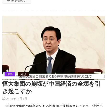
続きを読む
時事
経済
恒大集団の崩壊が中国経済の全壊を引
き起こすか
2023年10月3日
中国恒大集団の創業者である許家印が逮捕されたことで、波紋が