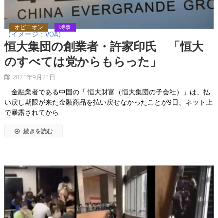
オピニオン
時事
（イメージ：VOA）
恒大集団の創業者・許家印氏 「恒大
のすべては党からもらった」
2021年9月21日
金融業者である中国の「 恒大財富（恒大集団の子会社）」は、払
い戻し期限が来た金融商品を払い戻せなかったことが9日、ネット上
で暴露されてから
続きを読む