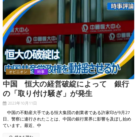
オピニオン
時事
中国 恒大の経営破綻によって 銀行
の「取り付け騒ぎ」が発生
2023年10月11日
中国の不動産大手である恒大集団の創業者である許家印が9月27
日、警察に連行されたことは、中国の銀行業界に影響を及ぼし始め
ています。最近、中