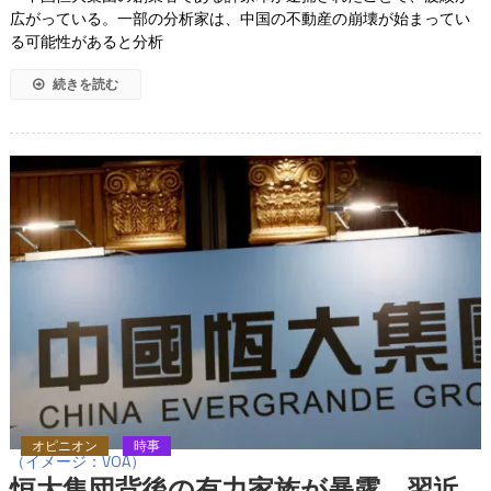
広がっている。一部の分析家は、中国の不動産の崩壊が始まってい
る可能性があると分析
続きを読む
オピニオン
時事
（イメージ：VOA）
恒大集団背後の有力家族が暴露 習近