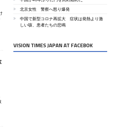
北京女性 警察へ怒り爆発
け
中国で新型コロナ再拡大 症状は発熱より激
行
しい咳、患者たちの悲鳴
VISION TIMES JAPAN AT FACEBOK
が
型
散