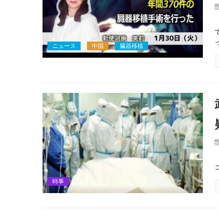
ニュース
中国
臓器移植
時事