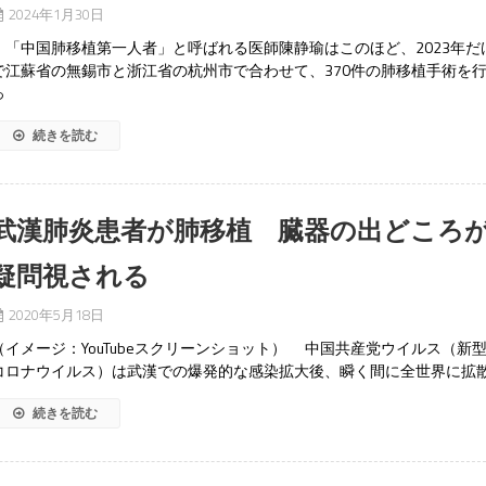
2024年1月30日
「中国肺移植第一人者」と呼ばれる医師陳静瑜はこのほど、2023年だ
で江蘇省の無錫市と浙江省の杭州市で合わせて、370件の肺移植手術を
っ
続きを読む
武漢肺炎患者が肺移植 臓器の出どころ
疑問視される
2020年5月18日
（イメージ：YouTubeスクリーンショット） 中国共産党ウイルス（新
コロナウイルス）は武漢での爆発的な感染拡大後、瞬く間に全世界に拡
続きを読む