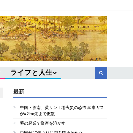
ライフと人生
最新
中国・雲南、黄リン工場火災の恐怖 猛毒ガス
師
が42km先まで拡散
夢の起業で資産を溶かす
中国が40年ぶりに門を閉め始めた