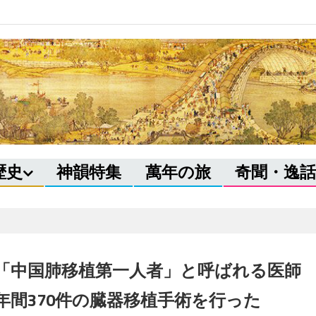
歴史
神韻特集
萬年の旅
奇聞・逸話
「中国肺移植第一人者」と呼ばれる医
年間370件の臓器移植手術を行った