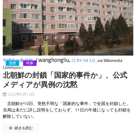
（wanghongliu,
平壌市の東岸洞
CC BY-SA 3.0
, via Wikimedia
国際
時事
Commons）
北朝鮮の封鎖「国家的事件か」、公式
メディアが異例の沈黙
2022年5月12日
北朝鮮が10日、突然不明な「国家的な事件」で全国を封鎖した。
当局は未だに詳し説明をしておらず、11日の午後になっても封鎖を
解除していない。
続きを読む