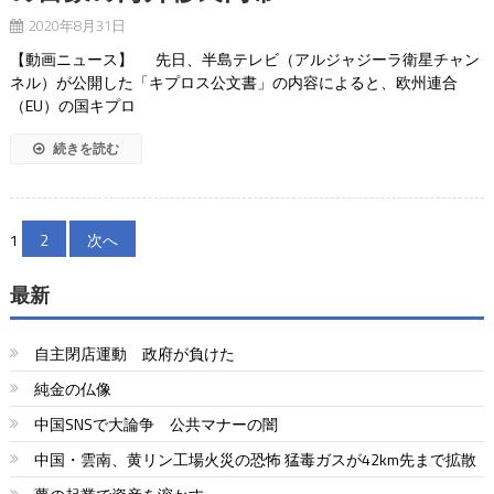
2020年8月31日
【動画ニュース】 先日、半島テレビ（アルジャジーラ衛星チャン
ネル）が公開した「キプロス公文書」の内容によると、欧州連合
（EU）の国キプロ
続きを読む
投
1
2
次へ
稿
最新
の
ペ
自主閉店運動 政府が負けた
ー
純金の仏像
中国SNSで大論争 公共マナーの闇
ジ
中国・雲南、黄リン工場火災の恐怖 猛毒ガスが42km先まで拡散
送