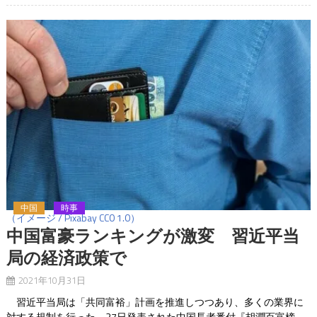
中国
時事
（イメージ / Pixabay CC0 1.0）
中国富豪ランキングが激変 習近平当
局の経済政策で
2021年10月31日
習近平当局は「共同富裕」計画を推進しつつあり、多くの業界に
対する規制を行った。27日発表された中国長者番付『胡潤百富榜