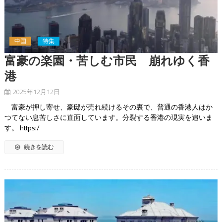
中国
特集
富豪の楽園・苦しむ市民 崩れゆく香
港
2025年12月12日
富豪が押し寄せ、豪邸が売れ続けるその裏で、普通の香港人はか
つてない息苦しさに直面しています。分裂する香港の現実を追いま
す。 https:/
続きを読む