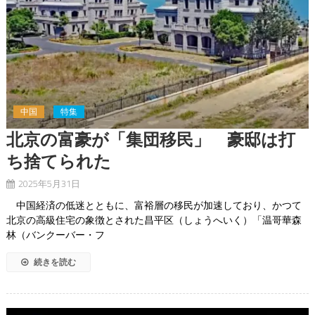
中国
特集
北京の富豪が「集団移民」 豪邸は打
ち捨てられた
2025年5月31日
中国経済の低迷とともに、富裕層の移民が加速しており、かつて
北京の高級住宅の象徴とされた昌平区（しょうへいく）「温哥華森
林（バンクーバー・フ
続きを読む