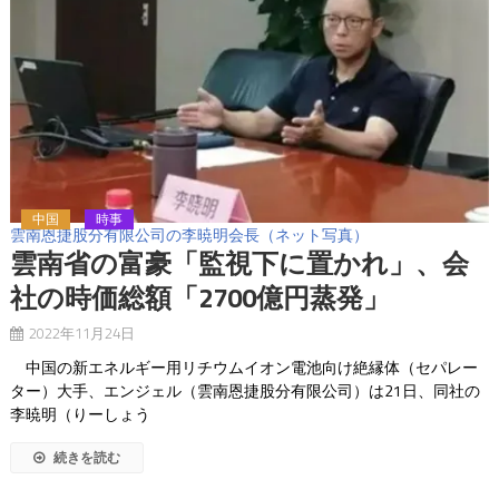
中国
時事
雲南恩捷股分有限公司の李暁明会長（ネット写真）
雲南省の富豪「監視下に置かれ」、会
社の時価総額「2700億円蒸発」
2022年11月24日
中国の新エネルギー用リチウムイオン電池向け絶縁体（セパレー
ター）大手、エンジェル（雲南恩捷股分有限公司）は21日、同社の
李暁明（りーしょう
続きを読む