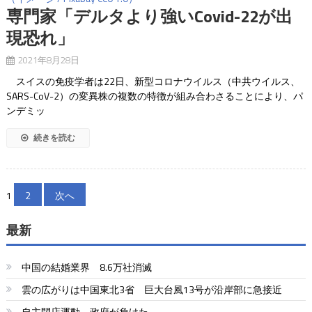
専門家「デルタより強いCovid-22が出
現恐れ」
2021年8月28日
スイスの免疫学者は22日、新型コロナウイルス（中共ウイルス、
SARS-CoV-2）の変異株の複数の特徴が組み合わさることにより、パ
ンデミッ
続きを読む
投
1
2
次へ
稿
最新
の
ペ
中国の結婚業界 8.6万社消滅
ー
雲の広がりは中国東北3省 巨大台風13号が沿岸部に急接近
自主閉店運動 政府が負けた