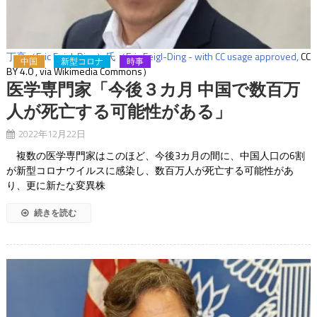
丁亮（Eric Feigl-Ding）氏（Eric Feigl-Ding - with CC usage approved,
CC
中国
新型コロナ
時事
BY 4.0
, via Wikimedia Commons）
医学専門家「今後３カ月 中国で数百万
人が死亡する可能性がある」
2022年12月22日
複数の医学専門家はこのほど、今後3カ月の間に、中国人口の6割
が新型コロナウイルスに感染し、数百万人が死亡する可能性があ
り、更に新たな変異株
続きを読む