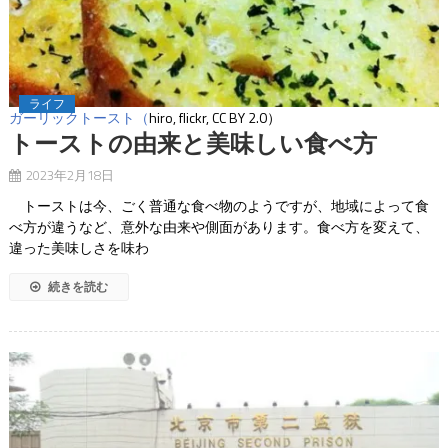
ライフ
ガーリックトースト（
hiro
, flickr,
CC BY 2.0
）
トーストの由来と美味しい食べ方
2023年2月18日
トーストは今、ごく普通な食べ物のようですが、地域によって食
べ方が違うなど、意外な由来や側面があります。食べ方を変えて、
違った美味しさを味わ
続きを読む