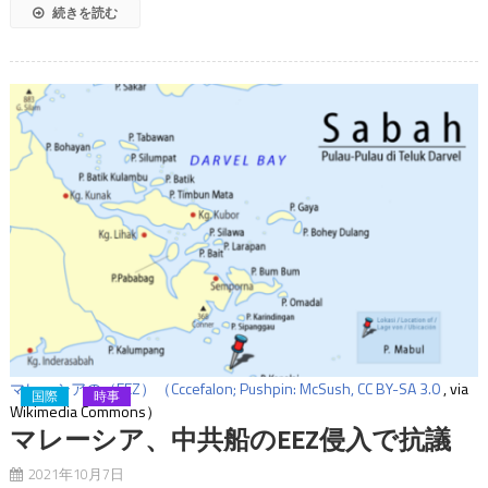
続きを読む
マレーシアの（EEZ）
（Cccefalon; Pushpin: McSush,
CC BY-SA 3.0
, via
国際
時事
Wikimedia Commons）
マレーシア、中共船のEEZ侵入で抗議
2021年10月7日