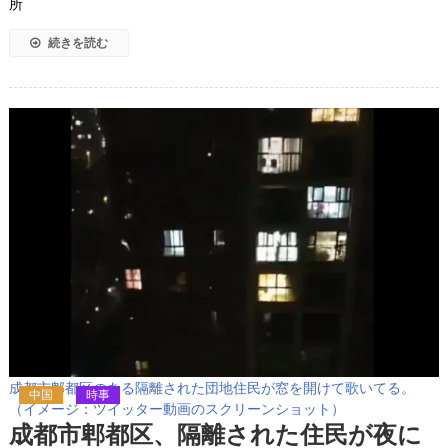
所
続きを読む
成都市郫都区のある隔離された団地住民が窓を開けて歌いてる。
中国
時事
（イメージ：ツイッター動画のスクリーンショット）
成都市郫都区、隔離された住民が夜に