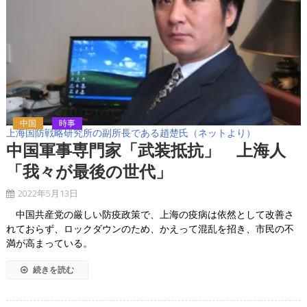
中国
時事
上海国防戦略研究所の副所長である趙楚氏（ネットより）
中国軍事専門家「武装抵抗」 上海人
「我々が最後の世代」
2022年5月13日
中国共産党の厳しい防疫政策で、上海の疫病は依然として改善さ
れておらず、ロックダウンのため、かえって混乱を招き、市民の不
満が高まっている。
続きを読む