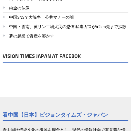
ー
純金の仏像
中国SNSで大論争 公共マナーの闇
ジ
中国・雲南、黄リン工場火災の恐怖 猛毒ガスが42km先まで拡散
送
夢の起業で資産を溶かす
り
VISION TIMES JAPAN AT FACEBOK
看中国【日本】ビジョンタイムズ・ジャパン
看中国は伝統文化の復興を理念とし、現代の情報社会で有意義な情