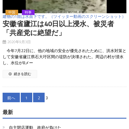
中国
時事
建物の1階は水面下です。（ツイッター動画のスクリーンショット）
安徽省廬江は40日以上浸水、被災者
「共産党に絶望だ」
2020年9月3日
今年7月22日に、他の地域の安全が優先されたために、洪水対策と
して安徽省廬江県石大圩区間の堤防が決壊された。周辺の村が浸水
し、水位が8メー
続きを読む
投
前へ
1
2
3
稿
最新
の
ペ
自主閉店運動 政府が負けた