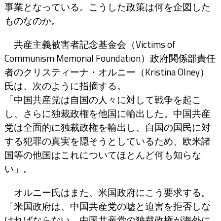
事業となっている。こうした政策は何を企図した
ものなのか。
共産主義被害者記念基金会（Victims of
Communism Memorial Foundation）政府関係部責任
者のクリスティーナ・オルニー（Kristina Olney）
氏は、次のように指摘する。
「中国共産党は自国の人々に対して戦争を起こ
し、さらに独裁政権を他国に輸出した。中国共産
党は全面的に独裁政権を輸出し、自国の国民に対
する犯罪の真実を隠そうとしているため、欧米諸
国等の他国はこれについてほとんど何も知らな
い」。
オルニー氏はまた、米国政府にこう要求する。
「米国政府は、中国共産党の嘘と迫害を拒否しな
ければならない。中国共産党の独裁政権が海外に