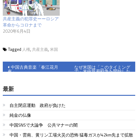
共産主義の犯罪史ーーロシア
革命からコロナまで
2020年6月4日
Tagged
人権
,
共産主義
,
米国
投
中国古典音楽「春江花月
なぜ米国は「このタイミング
で」米中貿易戦争を開始した
夜」
稿
のか
ナ
最新
ビ
自主閉店運動 政府が負けた
ゲ
純金の仏像
ー
中国SNSで大論争 公共マナーの闇
シ
中国・雲南、黄リン工場火災の恐怖 猛毒ガスが42km先まで拡散