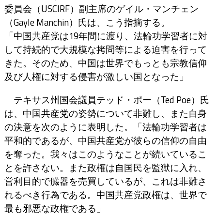
委員会（USCIRF）副主席のゲイル・マンチェン
（Gayle Manchin）氏は、こう指摘する。
「中国共産党は19年間に渡り、法輪功学習者に対
して持続的で大規模な拷問等による迫害を行って
きた。そのため、中国は世界でもっとも宗教信仰
及び人権に対する侵害が激しい国となった」
テキサス州国会議員テッド・ポー（Ted Poe）氏
は、中国共産党の姿勢について非難し、また自身
の決意を次のように表明した。「法輪功学習者は
平和的であるが、中国共産党が彼らの信仰の自由
を奪った。我々はこのようなことが続いているこ
とを許さない。また政権は自国民を監獄に入れ、
営利目的で臓器を売買しているが、これは非難さ
れるべき行為である。中国共産党政権は、世界で
最も邪悪な政権である」