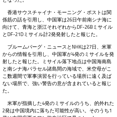
香港サウスチャイナ・モーニング・ポストは関
係筋の話を引用し、中国軍は26日午前南シナ海に
向けて、青海と浙江それぞれからDF-26Bミサイル
とDF-21Dミサイル計2発発射したと報じた。
ブルームバーグ・ニュースとNHKは27日、米軍
からの情報を引用し、中国軍が4発のミサイルを発
射したと報じた。ミサイル落下地点は中国海南島
と南シナ海パラセル諸島間の海域で、米空母がこ
こ数週間で軍事演習を行っている場所に遠く及ば
ない場所で、強い警告の意が含まれていると報じ
た。
米軍が指摘した4発のミサイルのうち、的外れた
2発は中国境内に落ちた可能性が高い。そのうち1