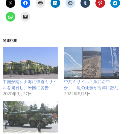
関連記事
中国が南シナ海に弾道ミサイ
中共ミサイル「魚に命中
ルを発射し、米国に警告
か」 魚の死骸が海岸に散乱
2020年8月27日
2022年8月5日