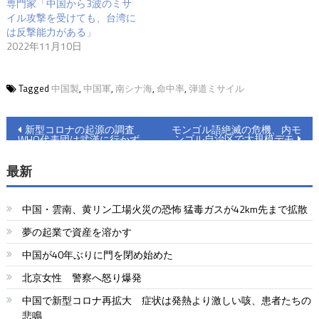
専門家「中国から3波のミサ
イル攻撃を受けても、台湾に
は反撃能力がある」
2022年11月10日
Tagged
中国製
,
中国軍
,
南シナ海
,
命中率
,
弾道ミサイル
投
新型コロナの起源の調査
モンゴル語絶滅の危機、内モ
ンゴル自治区で大規模デモ
WHO代表団は武漢に行かず
稿
最新
ナ
ビ
中国・雲南、黄リン工場火災の恐怖 猛毒ガスが42km先まで拡散
ゲ
夢の起業で資産を溶かす
ー
中国が40年ぶりに門を閉め始めた
シ
北京女性 警察へ怒り爆発
ョ
中国で新型コロナ再拡大 症状は発熱より激しい咳、患者たちの
悲鳴