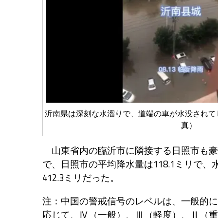
沂南県は深刻な水溜りで、道端の車が水没されて
真）
山東省内の臨沂市に隣接する日照市も豪雨に
で、日照市の平均降水量は118.1ミリで、
412.3ミリだった。
注：中国の警戒信号のレベルは、一般的に
応じて、Ⅳ（一般）、Ⅲ（軽度）、Ⅱ（重