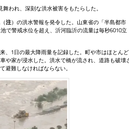
見舞われ、深刻な洪水被害をもたらした。
色（
注
）の洪水警報を発令した。山東省の「半島都市
水池で警戒水位を超え、沂河臨沂の流量は毎秒6010立
来、1日の最大降雨量を記録した。町や市はほとんど
、車や家が浸水した。洪水で橋が流され、道路も破壊
て避難しなければならない。