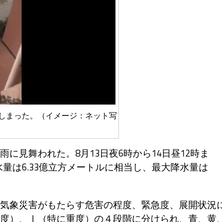
しまった。（イメージ：ネット写
見舞われた。8月13日夜6時から14日昼12時ま
水量は6.33億立方メートルに相当し、最大降水量は
気象災害がもたらす危害の程度、緊急度、展開状況
度）、Ⅰ（特に重度）の４段階に分けられ、青、黄