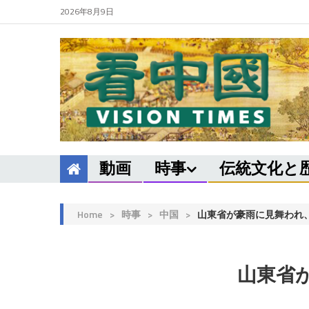
2026年8月9日
動画
時事
伝統文化と
Home
>
時事
>
中国
>
山東省が豪雨に見舞われ、
山東省