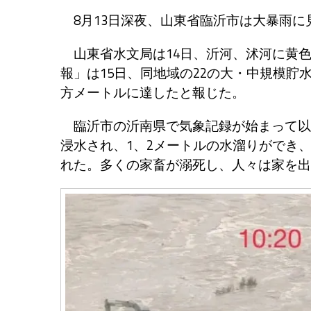
8月13日深夜、山東省臨沂市は大暴雨に
山東省水文局は14日、沂河、沭河に黄
報」は15日、同地域の22の大・中規模貯
方メートルに達したと報じた。
臨沂市の沂南県で気象記録が始まって以
浸水され、1、2メートルの水溜りができ
れた。多くの家畜が溺死し、人々は家を出