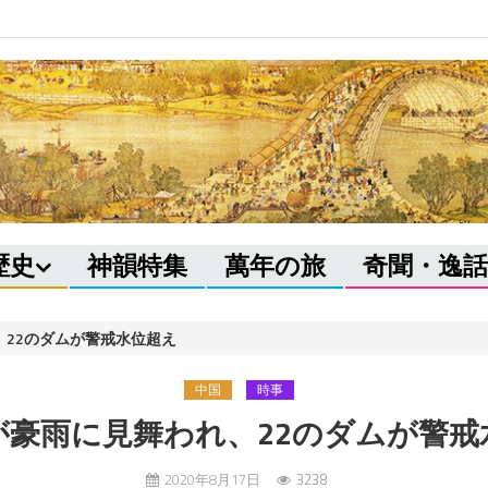
歴史
神韻特集
萬年の旅
奇聞・逸話
22のダムが警戒水位超え
中国
時事
が豪雨に見舞われ、22のダムが警戒
2020年8月17日
3238