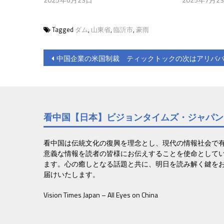
Tagged
ダム
,
山東省
,
臨沂市
,
豪雨
投
中国企業の米国制裁 ティックトックの次はアリバ
稿
ナ
ビ
看中国【日本】ビジョンタイムズ・ジャパン
ゲ
ー
看中国は伝統文化の復興を理念とし、現代の情報社会で
意義な情報を読者の皆様にお伝えすることを使命として
シ
ます。心の癒しとなる話題と共に、明日を読み解く鍵を
届けいたします。
ョ
Vision Times Japan – All Eyes on China
ン