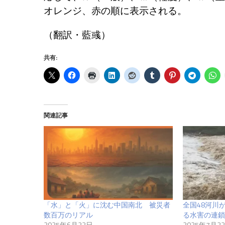
オレンジ、赤の順に表示される。
（翻訳・藍彧）
共有:
関連記事
「水」と「火」に沈む中国南北 被災者
全国48河川
数百万のリアル
る水害の連鎖
2025年6月23日
2025年7月2