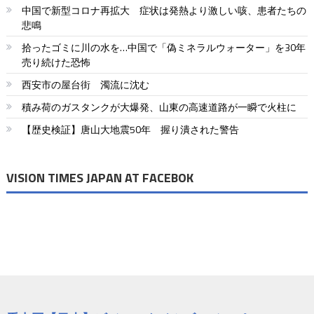
中国で新型コロナ再拡大 症状は発熱より激しい咳、患者たちの
ゲ
悲鳴
ー
拾ったゴミに川の水を…中国で「偽ミネラルウォーター」を30年
売り続けた恐怖
シ
西安市の屋台街 濁流に沈む
ョ
積み荷のガスタンクが大爆発、山東の高速道路が一瞬で火柱に
ン
【歴史検証】唐山大地震50年 握り潰された警告
VISION TIMES JAPAN AT FACEBOK