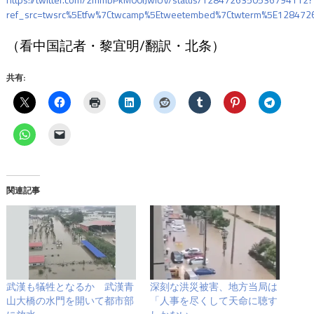
ref_src=twsrc%5Etfw%7Ctwcamp%5Etweetembed%7Ctwterm%5E128472
（看中国記者・黎宜明/翻訳・北条）
共有:
関連記事
武漢も犠牲となるか 武漢青
深刻な洪災被害、地方当局は
山大橋の水門を開いて都市部
「人事を尽くして天命に聴す