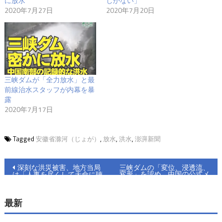
に放水
しかない」
2020年7月27日
2020年7月20日
三峡ダムが「全力放水」と最
前線治水スタッフが内幕を暴
露
2020年7月17日
Tagged
安徽省滁河（じょが）
,
放水
,
洪水
,
澎湃新聞
投
深刻な洪災被害、地方当局
三峡ダムの「変位、浸透流、
変形」を認め 中国の公式メ
は「人事を尽くして天命に聴
稿
ディア
すしかない」
ナ
最新
ビ