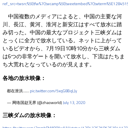
ref_src=twsrc%5Etfw%7Ctwcamp%5Etweetembed%7Ctwterm%5E128451
中国複数のメディアによると、中国の主要な河
川、長江、黄河、淮河と新安江はすべて放水に踏
み切った。中国の最大なプロジェクト三峡ダムは
とっくに全力で放水している。ネットに上がって
いるビデオから、7月19日10時10分から三峡ダム
は6つの非常ゲートを開いて放水し、下流はたちま
ち大荒れとなっているのが見えます。
各地の放水映像：
都在泄洪……
pic.twitter.com/5xqG8BqLJy
— 网络国赵无界 (@zhaoworld)
July 13, 2020
三峡ダムの放水映像：
https://twitter.com/2mmbPkM00IJwIUV/status/1284726350536794112?