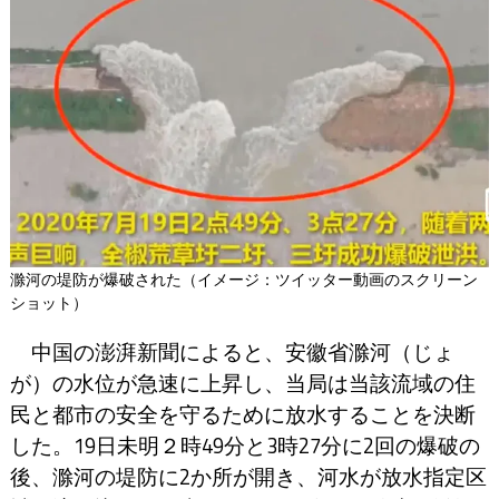
滁河の堤防が爆破された（イメージ：ツイッター動画のスクリーン
ショット）
中国の澎湃新聞によると、安徽省滁河（じょ
が）の水位が急速に上昇し、当局は当該流域の住
民と都市の安全を守るために放水することを決断
した。19日未明２時49分と3時27分に2回の爆破の
後、滁河の堤防に2か所が開き、河水が放水指定区