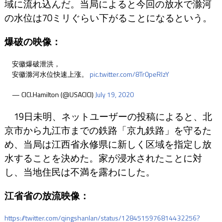
域に流れ込んだ。当局によると今回の放水で滁河
の水位は70ミリぐらい下がることになるという。
爆破の映像：
安徽爆破泄洪，
安徽滁河水位快速上涨。
pic.twitter.com/8Tr0peRlzY
— CICI.Hamilton (@USACICI)
July 19, 2020
19日未明、ネットユーザーの投稿によると、北
京市から九江市までの鉄路「京九鉄路」を守るた
め、当局は江西省永修県に新しく区域を指定し放
水することを決めた。家が浸水されたことに対
し、当地住民は不満を露わにした。
江省省の放流映像：
https://twitter.com/qingshanlan/status/1284515976814432256?