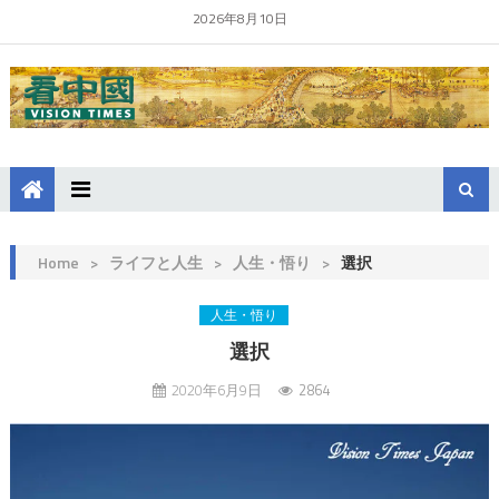
2026年8月10日
Home
>
ライフと人生
>
人生・悟り
>
選択
人生・悟り
選択
2020年6月9日
2864