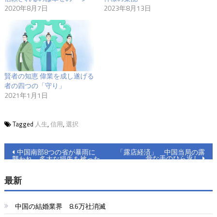
2020年8月7日
2023年8月13日
賢者の知恵 偉業を成し遂げる
者の四つの「守り」
2021年1月1日
Tagged
人生
,
信用
,
選択
投
中国南部8つの省が暴雨に
「露店経済」 中国当局の露
骨な手のひら返し
襲われ、多大な損失を被った
稿
最新
ナ
ビ
中国の結婚業界 8.6万社消滅