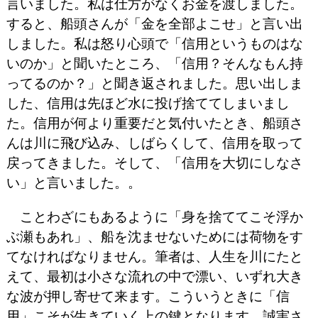
言いました。私は仕方がなくお金を渡しました。
すると、船頭さんが「金を全部よこせ」と言い出
しました。私は怒り心頭で「信用というものはな
いのか」と聞いたところ、「信用？そんなもん持
ってるのか？」と聞き返されました。思い出しま
した、信用は先ほど水に投げ捨ててしまいまし
た。信用が何より重要だと気付いたとき、船頭さ
んは川に飛び込み、しばらくして、信用を取って
戻ってきました。そして、「信用を大切にしなさ
い」と言いました。。
ことわざにもあるように「身を捨ててこそ浮か
ぶ瀬もあれ」、船を沈ませないためには荷物をす
てなければなりません。筆者は、人生を川にたと
えて、最初は小さな流れの中で漂い、いずれ大き
な波が押し寄せて来ます。こういうときに「信
用」こそが生きていく上の鍵となります。誠実さ