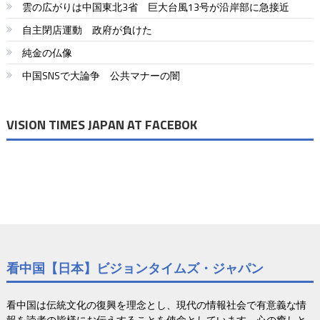
ゲ
雲の広がりは中国東北3省 巨大台風13号が沿岸部に急接近
ー
自主閉店運動 政府が負けた
シ
純金の仏像
ョ
中国SNSで大論争 公共マナーの闇
ン
VISION TIMES JAPAN AT FACEBOK
看中国【日本】ビジョンタイムズ・ジャパン
看中国は伝統文化の復興を理念とし、現代の情報社会で有意義な情
報を読者の皆様にお伝えすることを使命としています。心の癒しと