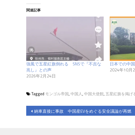
関連記事
強風で五星紅旗倒れる SNSで『不吉な
日本での中国
兆し』との声
2024年10月
2026年2月24日
Tagged
モンゴル帝国
,
中国人
,
中国大使館
,
五星紅旗を掲げ
投
納車直後に事故 中国産EVをめぐる安全議論が再燃
稿
ナ