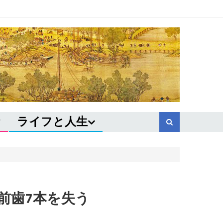
ライフと人生
前歯7本を失う