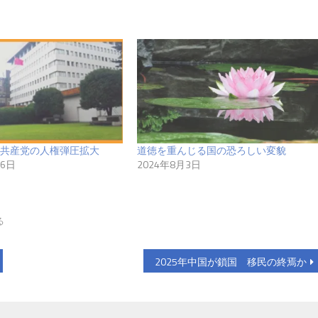
共産党の人権弾圧拡大
道徳を重んじる国の恐ろしい変貌
26日
2024年8月3日
る
2025年中国が鎖国 移民の終焉か