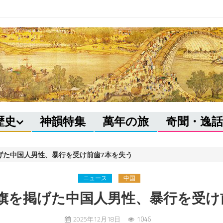
歴史
神韻特集
萬年の旅
奇聞・逸話
げた中国人男性、暴行を受け前歯7本を失う
ニュース
中国
旗を掲げた中国人男性、暴行を受け
2025年12月18日
1046