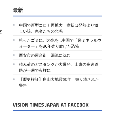
最新
中国で新型コロナ再拡大 症状は発熱より激
来
しい咳、患者たちの悲鳴
拾ったゴミに川の水を…中国で「偽ミネラルウ
ォーター」を30年売り続けた恐怖
西安市の屋台街 濁流に沈む
積み荷のガスタンクが大爆発、山東の高速道
路が一瞬で火柱に
【歴史検証】唐山大地震50年 握り潰された
警告
VISION TIMES JAPAN AT FACEBOK