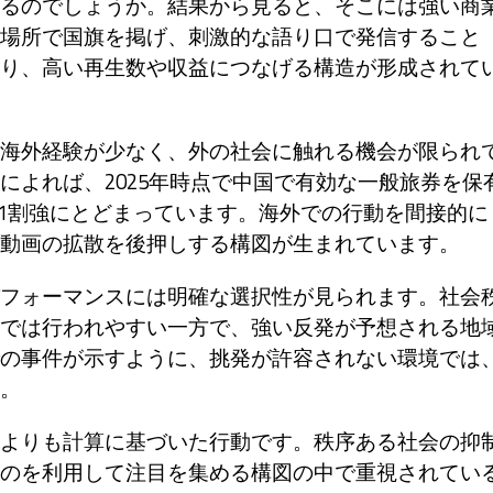
るのでしょうか。結果から見ると、そこには強い商
場所で国旗を掲げ、刺激的な語り口で発信すること
り、高い再生数や収益につなげる構造が形成されて
海外経験が少なく、外の社会に触れる機会が限られ
によれば、2025年時点で中国で有効な一般旅券を保
口の1割強にとどまっています。海外での行動を間接的に
動画の拡散を後押しする構図が生まれています。
フォーマンスには明確な選択性が見られます。社会
では行われやすい一方で、強い反発が予想される地
の事件が示すように、挑発が許容されない環境では
。
よりも計算に基づいた行動です。秩序ある社会の抑
のを利用して注目を集める構図の中で重視されてい