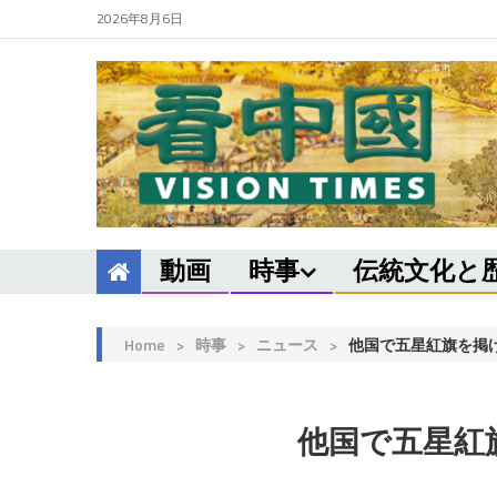
2026年8月6日
動画
時事
伝統文化と
Home
>
時事
>
ニュース
>
他国で五星紅旗を掲
他国で五星紅