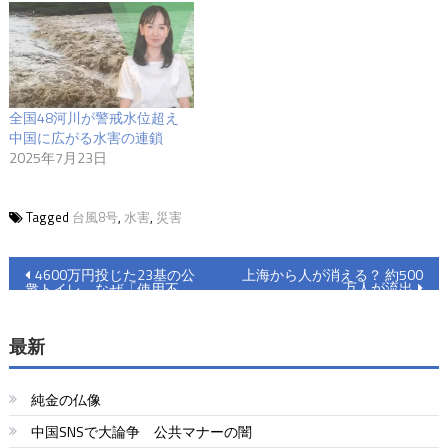
全国48河川が警戒水位超え
中国に広がる水害の連鎖
2025年7月23日
Tagged
台風8号
,
水害
,
災害
投
4600万円投じた23基の公
上海から人が消える？ 約500
万人が流出
衆トイレ なぜ「使用不
稿
可」？
ナ
最新
ビ
純金の仏像
ゲ
中国SNSで大論争 公共マナーの闇