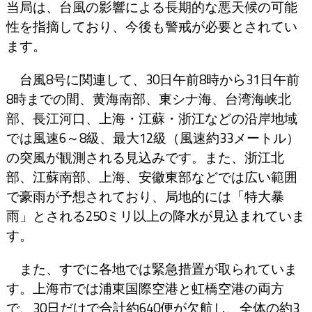
当局は、台風の影響による長期的な悪天候の可能
性を指摘しており、今後も警戒が必要とされてい
ます。
台風8号に関連して、30日午前8時から31日午前
8時までの間、黄海南部、東シナ海、台湾海峡北
部、長江河口、上海・江蘇・浙江などの沿岸地域
では風速6～8級、最大12級（風速約33メートル）
の突風が観測される見込みです。また、浙江北
部、江蘇南部、上海、安徽東部などでは広い範囲
で豪雨が予想されており、局地的には「特大暴
雨」とされる250ミリ以上の降水が見込まれていま
す。
また、すでに各地では緊急措置が取られていま
す。上海市では浦東国際空港と虹橋空港の両方
で、30日だけで合計約640便が欠航し、全体の約3