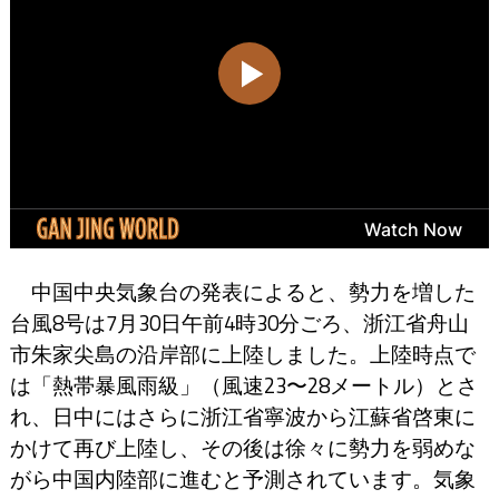
中国中央気象台の発表によると、勢力を増した
台風8号は7月30日午前4時30分ごろ、浙江省舟山
市朱家尖島の沿岸部に上陸しました。上陸時点で
は「熱帯暴風雨級」（風速23〜28メートル）とさ
れ、日中にはさらに浙江省寧波から江蘇省啓東に
かけて再び上陸し、その後は徐々に勢力を弱めな
がら中国内陸部に進むと予測されています。気象