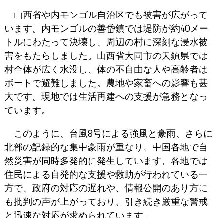
山西省や内モンゴル自治区でも被害が広がって
います。内モンゴルの善岱鎮では堤防が約40メー
トルにわたって決壊し、周辺の村に深刻な浸水被
害をもたらしました。山西省大同市の天鎮県では
村全体が広く水没し、体の不自由な人や高齢者は
ボートで避難しました。農地や家畜への影響も甚
大です。現地では生活再建への支援が急務となっ
ています。
このように、台風8号による強風と豪雨、さらに
北部の記録的な集中豪雨が重なり、中国各地で自
然災害が同時多発的に発生しています。各地では
住民による自発的な支援や救助が行われている一
方で、政府の対応の遅れや、情報公開のあり方に
も批判の声が上がっており、引き続き厳重な警戒
と迅速な対応が求められています。