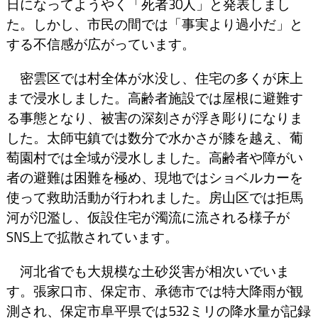
日になってようやく「死者30人」と発表しまし
た。しかし、市民の間では「事実より過小だ」と
する不信感が広がっています。
密雲区では村全体が水没し、住宅の多くが床上
まで浸水しました。高齢者施設では屋根に避難す
る事態となり、被害の深刻さが浮き彫りになりま
した。太師屯鎮では数分で水かさが膝を越え、葡
萄園村では全域が浸水しました。高齢者や障がい
者の避難は困難を極め、現地ではショベルカーを
使って救助活動が行われました。房山区では拒馬
河が氾濫し、仮設住宅が濁流に流される様子が
SNS上で拡散されています。
河北省でも大規模な土砂災害が相次いでいま
す。張家口市、保定市、承徳市では特大降雨が観
測され、保定市阜平県では532ミリの降水量が記録