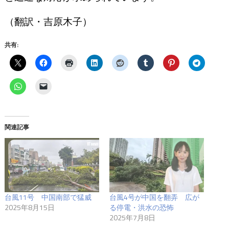
（翻訳・吉原木子）
共有:
関連記事
台風11号 中国南部で猛威
台風4号が中国を翻弄 広が
2025年8月15日
る停電・洪水の恐怖
2025年7月8日