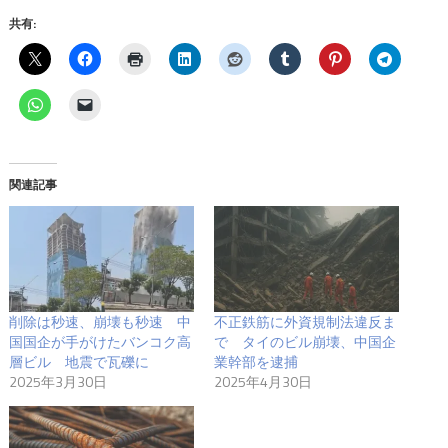
共有:
関連記事
削除は秒速、崩壊も秒速 中
不正鉄筋に外資規制法違反ま
国国企が手がけたバンコク高
で タイのビル崩壊、中国企
層ビル 地震で瓦礫に
業幹部を逮捕
2025年3月30日
2025年4月30日