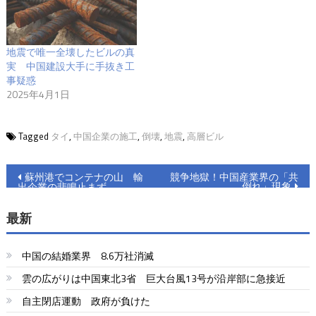
地震で唯一全壊したビルの真
実 中国建設大手に手抜き工
事疑惑
2025年4月1日
Tagged
タイ
,
中国企業の施工
,
倒壊
,
地震
,
高層ビル
投
蘇州港でコンテナの山 輸
競争地獄！中国産業界の「共
倒れ」現象
出企業の悲鳴止まず
稿
最新
ナ
ビ
中国の結婚業界 8.6万社消滅
ゲ
雲の広がりは中国東北3省 巨大台風13号が沿岸部に急接近
ー
自主閉店運動 政府が負けた