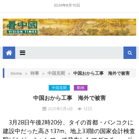
2026年8月10日
Home
>
時事
>
中国見聞
>
中国おから工事 海外で被害
中国見聞
動画
中国おから工事 海外で被害
2025年5月4日
1223
3月28日午後2時20分、タイの首都・バンコクに
建設中だった高さ137m、地上33階の国家会計検査