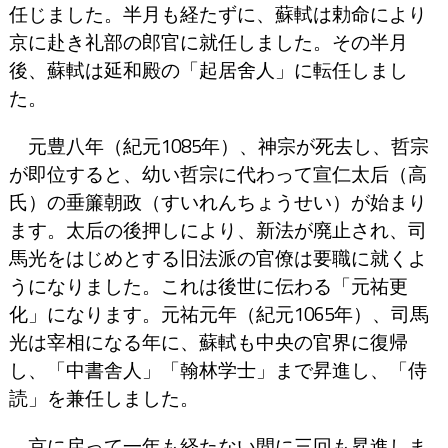
任じました。半月も経たずに、蘇軾は勅命により
京に赴き礼部の郎官に就任しました。その半月
後、蘇軾は延和殿の「起居舍人」に転任しまし
た。
元豊八年（紀元1085年）、神宗が死去し、哲宗
が即位すると、幼い哲宗に代わって宣仁太后（高
氏）の垂簾朝政（すいれんちょうせい）が始まり
ます。太后の後押しにより、新法が廃止され、司
馬光をはじめとする旧法派の官僚は要職に就くよ
うになりました。これは後世に伝わる「元祐更
化」になります。元祐元年（紀元1065年）、司馬
光は宰相になる年に、蘇軾も中央の官界に復帰
し、「中書舎人」「翰林学士」まで昇進し、「侍
読」を兼任しました。
京に戻って一年も経たない間に三回も昇進しま