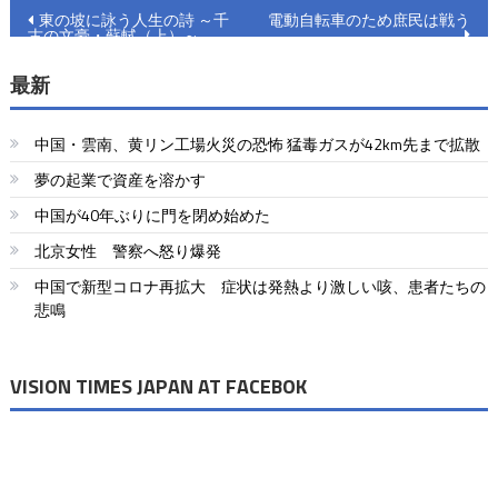
投
東の坡に詠う人生の詩 ～千
電動自転車のため庶民は戦う
古の文豪・蘇軾（上）～
稿
最新
ナ
ビ
中国・雲南、黄リン工場火災の恐怖 猛毒ガスが42km先まで拡散
ゲ
夢の起業で資産を溶かす
ー
中国が40年ぶりに門を閉め始めた
シ
北京女性 警察へ怒り爆発
ョ
中国で新型コロナ再拡大 症状は発熱より激しい咳、患者たちの
悲鳴
ン
VISION TIMES JAPAN AT FACEBOK