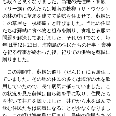
も段々と良くなりました。当地の先住民・黎族
（リー族）の人たちは城南の桄榔（サトウヤシ）
の林の中に草屋を建てて蘇軾を住ませて、蘇軾は
この草屋を「桄榔庵」と呼びました。当地の住民
たちは蘇軾に食べ物と粗布を贈り、食糧と衣服の
問題を解決してあげました。それだけでなく、毎
年旧暦12月23日、海南島の住民たちの行事・竈神
を祀る行事が終わった後、祀りでの供物を蘇軾に
贈りました。
この期間中、蘇軾は儋耳（だんじ）にも居住し
ていました。その地の住民の多くは塩沼の水を飲
用していたので、長年病気に罹っていました。こ
の状況を見た蘇軾は自ら鍬を手に取り、住民たち
を率いて井戸を掘りました。井戸から水を汲んで
飲む住民たちは病気になることが少なくなりまし
た。この話は海南島に広まり、島中の住民たちが