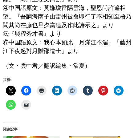
④中国語原文：莫嫌瓊雷隔雲海，聖恩尚許遙相
望。『吾謫海南子由雷州被命即行了不相知至梧乃
聞其尚在藤也旦夕當追及作此詩示之』より
⑤『與程秀才書』より
⑥中国語原文：我心本如此，月滿江不湍。『藤州
江下夜起對月贈邵道士』より
（文・雲中君／翻訳編集・常夏）
共有:
関連記事