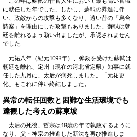
この年は蘇軾の仕官人生において最も高い官職
に就任した年でした。しかし、蘇軾の昇進に伴
い、政敵からの攻撃も多くなり、遠い昔の「烏台
詩案」を理由にした攻撃もありました。蘇軾は朝
廷を離れるよう願い出ましたが、承認されません
でした。
元祐八年（紀元1093年）、弾劾を受けた蘇軾は
朝廷を離れ、定州（現在の河北省定県）知事に就
任した九月に、太后が病死しました。「元祐更
化」もこれに伴い終結しました。
異常の転任回数と困難な生活環境でも
達観した考えの蘇東坡
太后の死後、哲宗は18歳の年で執政するように
なり、父・神宗の推進した新法を再び推進しま