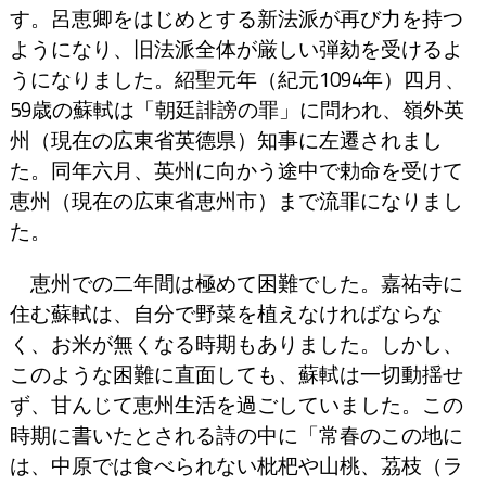
す。呂恵卿をはじめとする新法派が再び力を持つ
ようになり、旧法派全体が厳しい弾劾を受けるよ
うになりました。紹聖元年（紀元1094年）四月、
59歳の蘇軾は「朝廷誹謗の罪」に問われ、嶺外英
州（現在の広東省英德県）知事に左遷されまし
た。同年六月、英州に向かう途中で勅命を受けて
恵州（現在の広東省恵州市）まで流罪になりまし
た。
恵州での二年間は極めて困難でした。嘉祐寺に
住む蘇軾は、自分で野菜を植えなければならな
く、お米が無くなる時期もありました。しかし、
このような困難に直面しても、蘇軾は一切動揺せ
ず、甘んじて恵州生活を過ごしていました。この
時期に書いたとされる詩の中に「常春のこの地に
は、中原では食べられない枇杷や山桃、茘枝（ラ