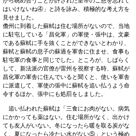
から眺め合うことが許された皇帝のご恩を忘れて
はいけないね④」と詩を詠み、積極的な考え方を
見せました。
儋州に到着した蘇軾は住む場所がないので、当地
に駐屯している「昌化軍」の軍使・張中は、文豪
である蘇軾に手を抜くことができないとわかり、
蘇軾と蘇軾の息子の蘇過を軍舎に住ませ、食事も
駐屯軍の食事と同じでした。ところが、しばらく
して、新法派の官僚が雷州を視察する時、蘇軾が
昌化軍の軍舎に住んでいると聞くと、使いを軍舎
に派遣して、軍使の張中に蘇軾を追い払うよう命
令するほか、張中にも処罰をしました。
追い払われた蘇軾は「三食にお肉がない。病気
にかかっても薬はない。住む場所がなく、出かけ
ても友人がいない。冬になったら暖を取る炭がな
く、夏になったら冷たい水がない⑤」という極め