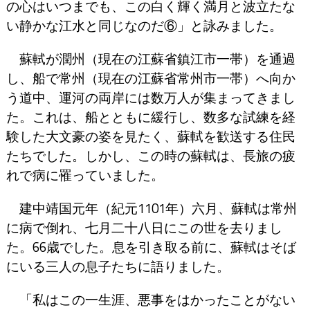
の心はいつまでも、この白く輝く満月と波立たな
い静かな江水と同じなのだ⑥」と詠みました。
蘇軾が潤州（現在の江蘇省鎮江市一帯）を通過
し、船で常州（現在の江蘇省常州市一帯）へ向か
う道中、運河の両岸には数万人が集まってきまし
た。これは、船とともに緩行し、数多な試練を経
験した大文豪の姿を見たく、蘇軾を歓送する住民
たちでした。しかし、この時の蘇軾は、長旅の疲
れで病に罹っていました。
建中靖国元年（紀元1101年）六月、蘇軾は常州
に病で倒れ、七月二十八日にこの世を去りまし
た。66歳でした。息を引き取る前に、蘇軾はそば
にいる三人の息子たちに語りました。
「私はこの一生涯、悪事をはかったことがない