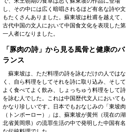
で、宋王朝期の食卓は悉く蘇東坡の作品に登場
し、その中には広く暗唱されるほど有名な詩や文
もたくさんありました。蘇東坡は杜甫を越えて、
古代中国の文人において中国食文化を表現した第
一人者になりました。
「豚肉の詩」から見る風骨と健康のバ
ランス
蘇東坡は、ただ料理の詩を詠むだけの人ではな
く、自ら料理をしてそれを詩に取り込み、そして
よく食べてよく飲み、しょっちゅう料理をして詩
を詠む人でした。これは中国歴代文人においても
かなり珍しいです。日本でもおなじみの「東坡肉
（トンポーロー）」は、蘇東坡が黄州（現在の湖
北省黃岡県）の流罪生活の中で発明した中国有名
な伝統料理でした。