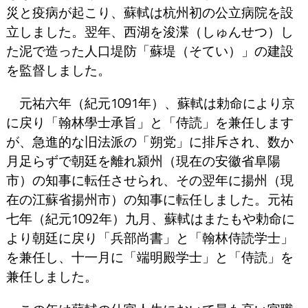
災と疫病が起こり、蘇軾は杭州初の公立病院を設
立しました。翌年、西湖を浚渫（しゅんせつ）し
た泥で造った人口堤防「蘇堤（そてい）」の建設
を監督しました。
元祐六年（紀元1091年）、蘇軾は勅命により京
に戻り「翰林學士承旨」と「侍読」を兼任します
が、急進的な旧法派の「朔党」に排斥され、数か
月足らずで朝廷を離れ潁州（現在の安徽省阜陽
市）の知事に転任させられ、その翌年に揚州（現
在の江蘇省揚州市）の知事に転任しました。元祐
七年（紀元1092年）九月、蘇軾はまたもや勅命に
より朝廷に戻り「兵部尚書」と「翰林侍読学士」
を兼任し、十一月に「端明殿学士」と「侍読」を
兼任しました。