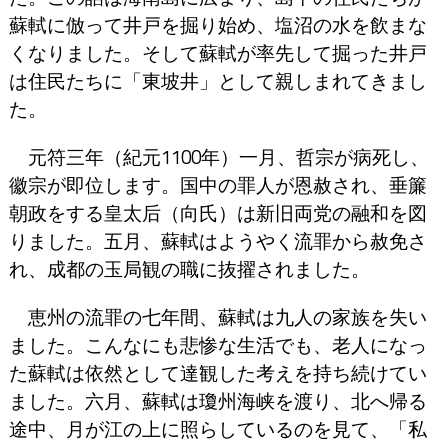
蘇軾に倣って井戸を掘り始め、塩沼の水を飲まな
くなりました。そして蘇軾が率先して掘った井戸
は住民たちに「東坡井」として親しまれてきまし
た。
元符三年（紀元1100年）一月、哲宗が病死し、
徽宗が即位します。国中の罪人が恩赦され、垂簾
朝政をする皇太后（向氏）は新旧両党の融和を図
りました。五月、蘇軾はようやく流罪から赦免さ
れ、成都の玉局観の職に抜擢されました。
恵州の流罪の七年間、蘇軾は九人の家族を失い
ました。こんなにも悲惨な生活でも、老人になっ
た蘇軾は依然として達観した考えを持ち続けてい
ました。六月、蘇軾は瓊州海峡を渡り、北へ帰る
途中、月が江の上に照らしているのを見て、「私