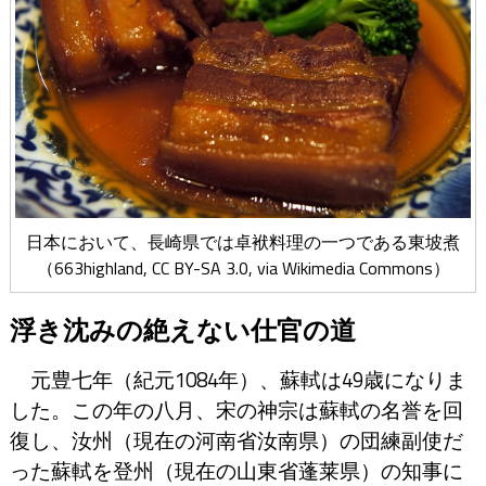
日本において、長崎県では卓袱料理の一つである東坡煮
（663highland,
CC BY-SA 3.0
, via Wikimedia Commons）
浮き沈みの絶えない仕官の道
元豊七年（紀元1084年）、蘇軾は49歳になりま
した。この年の八月、宋の神宗は蘇軾の名誉を回
復し、汝州（現在の河南省汝南県）の団練副使だ
った蘇軾を登州（現在の山東省蓬莱県）の知事に