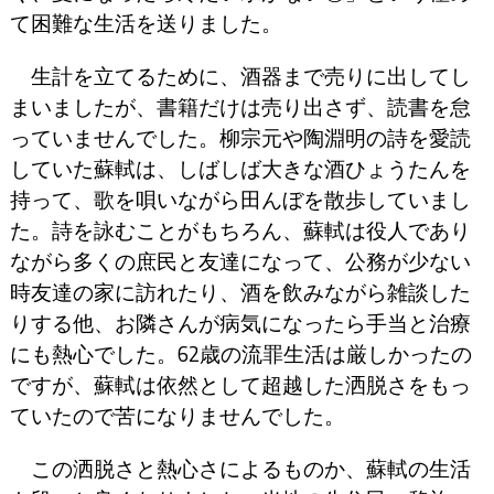
て困難な生活を送りました。
生計を立てるために、酒器まで売りに出してし
まいましたが、書籍だけは売り出さず、読書を怠
っていませんでした。柳宗元や陶淵明の詩を愛読
していた蘇軾は、しばしば大きな酒ひょうたんを
持って、歌を唄いながら田んぼを散歩していまし
た。詩を詠むことがもちろん、蘇軾は役人であり
ながら多くの庶民と友達になって、公務が少ない
時友達の家に訪れたり、酒を飲みながら雑談した
りする他、お隣さんが病気になったら手当と治療
にも熱心でした。62歳の流罪生活は厳しかったの
ですが、蘇軾は依然として超越した洒脱さをもっ
ていたので苦になりませんでした。
この洒脱さと熱心さによるものか、蘇軾の生活