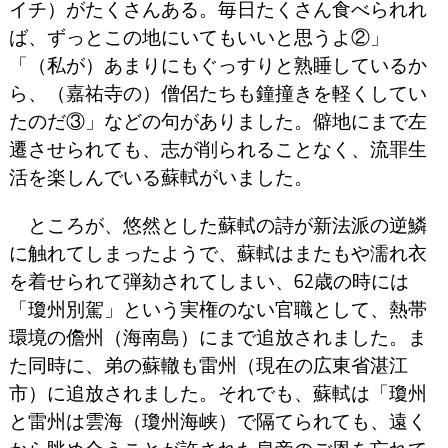
イチ）がたくさんある。毎日たくさん食べられれ
ば、ずっとこの地にいてもいいと思うよ②」
「（私が）あまりにもぐっすりと熟睡しているか
ら、（嘉祐寺の）僧侶たちも鐘撞きを軽くしてい
たのだ③」などの句がありました。僻地にまで左
遷させられても、志が削られることなく、流罪生
活を楽しんでいる蘇軾がいました。
ところが、悠然とした蘇軾の詩が新法派の逆鱗
に触れてしまったようで、蘇軾はまたもや濡れ衣
を着せられて弾劾されてしまい、62歳の時には
「瓊州別駕」という実権のない官職として、熱帯
環境の儋州（海南島）にまで追放されました。ま
た同時に、弟の蘇轍も雷州（現在の広東省湛江
市）に追放されました。それでも、蘇軾は「瓊州
と雷州は雲海（瓊州海峡）で隔てられても、遠く