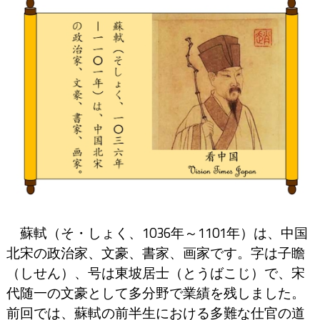
蘇軾（そ・しょく、1036年～1101年）は、中国
北宋の政治家、文豪、書家、画家です。字は子瞻
（しせん）、号は東坡居士（とうばこじ）で、宋
代随一の文豪として多分野で業績を残しました。
前回では、蘇軾の前半生における多難な仕官の道