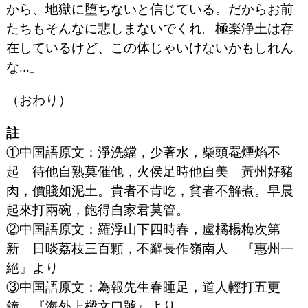
から、地獄に堕ちないと信じている。だからお前
たちもそんなに悲しまないでくれ。極楽浄土は存
在しているけど、この体じゃいけないかもしれん
な…」
（おわり）
註
①中国語原文：淨洗鐺，少著水，柴頭罨煙焰不
起。待他自熟莫催他，火侯足時他自美。黃州好豬
肉，價賤如泥土。貴者不肯吃，貧者不解煮。早晨
起來打兩碗，飽得自家君莫管。
②中国語原文：羅浮山下四時春，盧橘楊梅次第
新。日啖荔枝三百顆，不辭長作嶺南人。『惠州一
絕』より
③中国語原文：為報先生春睡足，道人輕打五更
鐘。『海外上樑文口號』より