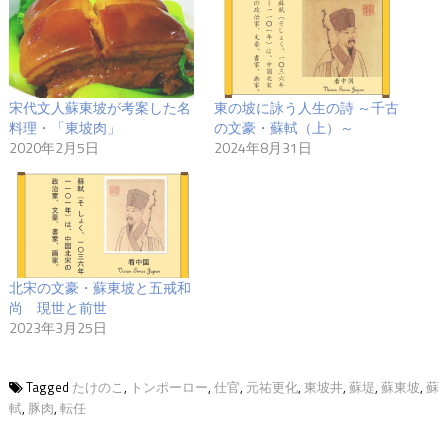
宋代文人蘇東坡が考案した名
東の坡に詠う人生の詩 ～千古
料理・「東坡肉」
の文豪・蘇軾（上）～
2020年2月5日
2024年8月31日
北宋の文豪・蘇東坡と五戒和
尚 現世と前世
2023年3月25日
Tagged
たけのこ
,
トンポーロー
,
仕官
,
元祐更化
,
東坡井
,
蘇堤
,
蘇東坡
,
蘇
軾
,
豚肉
,
転任