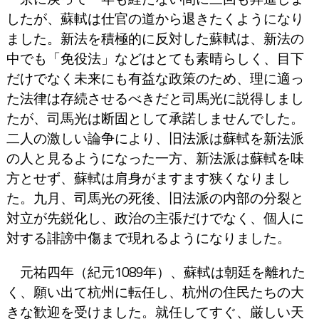
したが、蘇軾は仕官の道から退きたくようになり
ました。新法を積極的に反対した蘇軾は、新法の
中でも「免役法」などはとても素晴らしく、目下
だけでなく未来にも有益な政策のため、理に適っ
た法律は存続させるべきだと司馬光に説得しまし
たが、司馬光は断固として承諾しませんでした。
二人の激しい論争により、旧法派は蘇軾を新法派
の人と見るようになった一方、新法派は蘇軾を味
方とせず、蘇軾は肩身がますます狭くなりまし
た。九月、司馬光の死後、旧法派の内部の分裂と
対立が先鋭化し、政治の主張だけでなく、個人に
対する誹謗中傷まで現れるようになりました。
元祐四年（紀元1089年）、蘇軾は朝廷を離れた
く、願い出て杭州に転任し、杭州の住民たちの大
きな歓迎を受けました。就任してすぐ、厳しい天