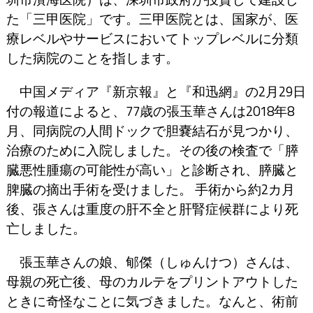
た「三甲医院」です。三甲医院とは、国家が、医
療レベルやサービスにおいてトップレベルに分類
した病院のことを指します。
中国メディア『新京報』と『和迅網』の2月29日
付の報道によると、77歳の張玉華さんは2018年8
月、同病院の人間ドックで胆嚢結石が見つかり、
治療のために入院しました。その後の検査で「膵
臓悪性腫瘍の可能性が高い」と診断され、膵臓と
脾臓の摘出手術を受けました。 手術から約2カ月
後、張さんは重度の肝不全と肝腎症候群により死
亡しました。
張玉華さんの娘、郇傑（しゅんけつ）さんは、
母親の死亡後、母のカルテをプリントアウトした
ときに奇怪なことに気づきました。なんと、術前