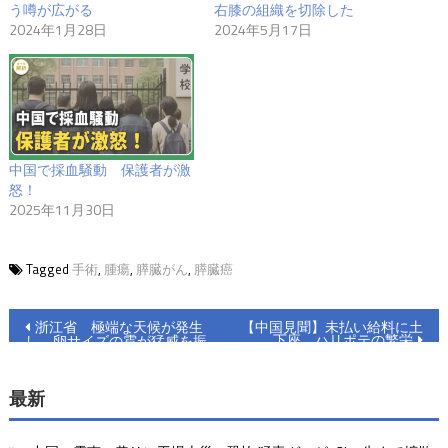
う噂が広がる
右膝の組織を切除した
2024年1月28日
2024年5月17日
中国で採血騒動 保護者が激
怒！
2025年11月30日
Tagged
手術
,
腫瘍
,
膵臓がん
,
膵臓癌
投
浙江省 極端な天候が発生
【中国見聞】未払い給料に土
下座 ハリポテの繁栄
し 卵サイズの雹が猛威を振
稿
るう
ナ
最新
ビ