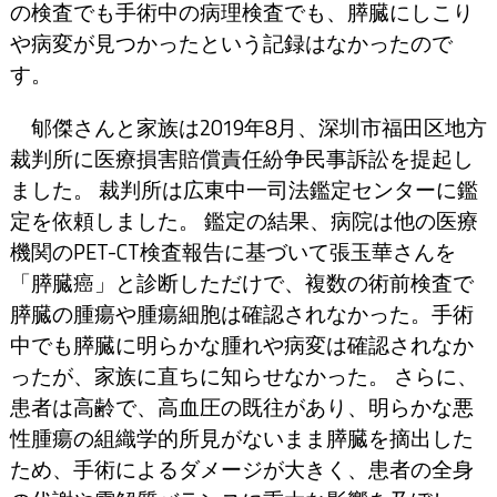
の検査でも手術中の病理検査でも、膵臓にしこり
や病変が見つかったという記録はなかったので
す。
郇傑さんと家族は2019年8月、深圳市福田区地方
裁判所に医療損害賠償責任紛争民事訴訟を提起し
ました。 裁判所は広東中一司法鑑定センターに鑑
定を依頼しました。 鑑定の結果、病院は他の医療
機関のPET-CT検査報告に基づいて張玉華さんを
「膵臓癌」と診断しただけで、複数の術前検査で
膵臓の腫瘍や腫瘍細胞は確認されなかった。手術
中でも膵臓に明らかな腫れや病変は確認されなか
ったが、家族に直ちに知らせなかった。 さらに、
患者は高齢で、高血圧の既往があり、明らかな悪
性腫瘍の組織学的所見がないまま膵臓を摘出した
ため、手術によるダメージが大きく、患者の全身