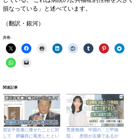
損なっている」と述べています。
（翻訳・銀河）
共有:
関連記事
習近平急激に痩せたことに対
荒唐無稽 中国の「三甲病
して 膵臓癌に罹患したとい
院」 患部が左膝であるが