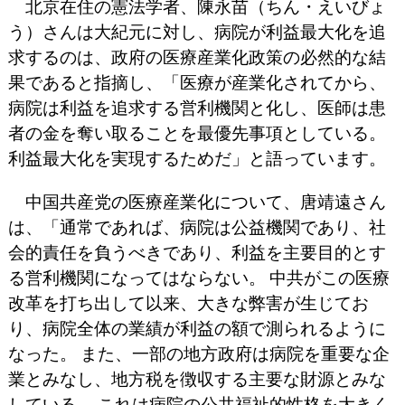
北京在住の憲法学者、陳永苗（ちん・えいびょ
う）さんは大紀元に対し、病院が利益最大化を追
求するのは、政府の医療産業化政策の必然的な結
果であると指摘し、「医療が産業化されてから、
病院は利益を追求する営利機関と化し、医師は患
者の金を奪い取ることを最優先事項としている。
利益最大化を実現するためだ」と語っています。
中国共産党の医療産業化について、唐靖遠さん
は、「通常であれば、病院は公益機関であり、社
会的責任を負うべきであり、利益を主要目的とす
る営利機関になってはならない。 中共がこの医療
改革を打ち出して以来、大きな弊害が生じてお
り、病院全体の業績が利益の額で測られるように
なった。 また、一部の地方政府は病院を重要な企
業とみなし、地方税を徴収する主要な財源とみな
している。 これは病院の公共福祉的性格を大きく