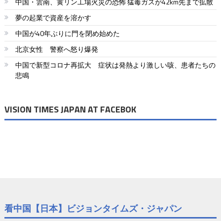
中国・雲南、黄リン工場火災の恐怖 猛毒ガスが42km先まで拡散
ゲ
夢の起業で資産を溶かす
ー
中国が40年ぶりに門を閉め始めた
シ
北京女性 警察へ怒り爆発
ョ
中国で新型コロナ再拡大 症状は発熱より激しい咳、患者たちの
悲鳴
ン
VISION TIMES JAPAN AT FACEBOK
看中国【日本】ビジョンタイムズ・ジャパン