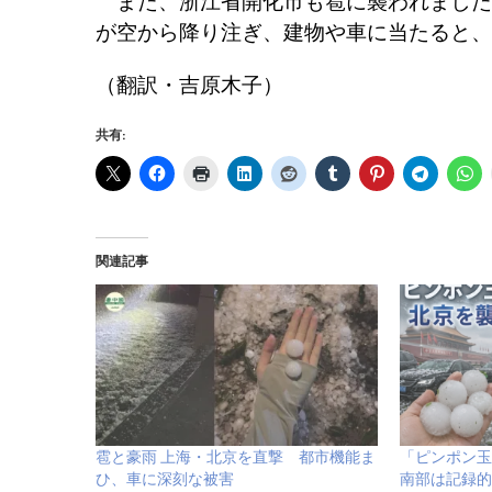
また、浙江省開化市も雹に襲われました
が空から降り注ぎ、建物や車に当たると、
（翻訳・吉原木子）
共有:
関連記事
雹と豪雨 上海・北京を直撃 都市機能ま
「ピンポン玉
ひ、車に深刻な被害
南部は記録的