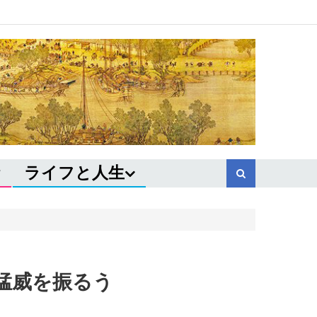
ライフと人生
猛威を振るう