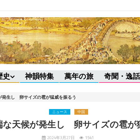
歴史
神韻特集
萬年の旅
奇聞・逸話
が発生し 卵サイズの雹が猛威を振るう
ニュース
中国
端な天候が発生し 卵サイズの雹が
2024年3月27日
1541