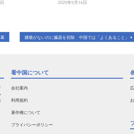
6日
2025年5月14日
内幕
腫瘍がないのに臓器を切除 中国では「よくあること」
看中国について
有
会社案内
い
利用規約
お
著作権について
プライバシーポリシー