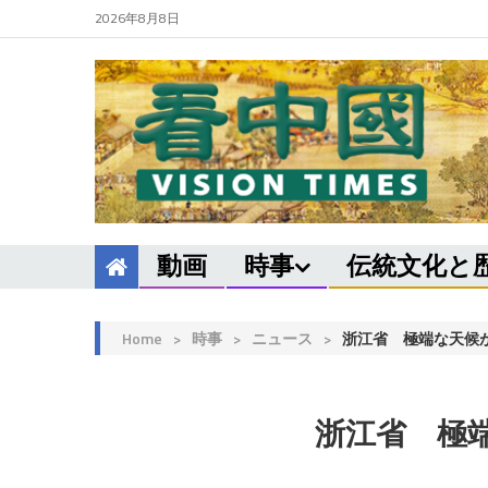
2026年8月8日
動画
時事
伝統文化と
Home
>
時事
>
ニュース
>
浙江省 極端な天候
浙江省 極