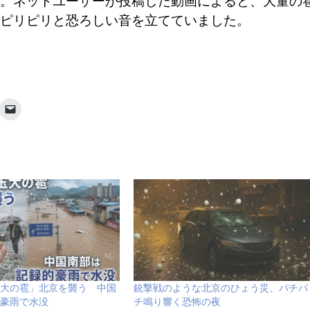
。ネットユーザーが投稿した動画によると、大量の
ピリピリと恐ろしい音を立てていました。
大の雹」北京を襲う 中国
銃撃戦のような北京のひょう災、パチパ
豪雨で水没
チ鳴り響く恐怖の夜