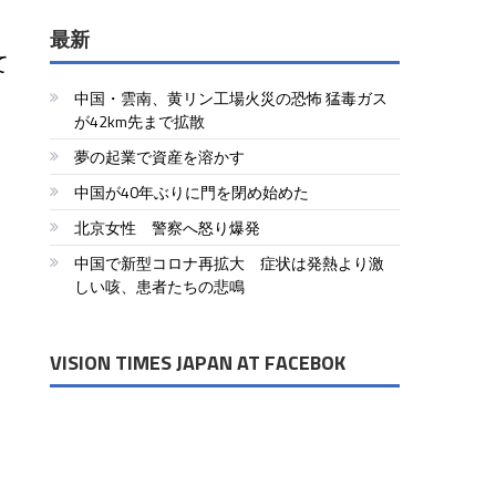
最新
て
中国・雲南、黄リン工場火災の恐怖 猛毒ガス
が42km先まで拡散
夢の起業で資産を溶かす
中国が40年ぶりに門を閉め始めた
北京女性 警察へ怒り爆発
中国で新型コロナ再拡大 症状は発熱より激
しい咳、患者たちの悲鳴
VISION TIMES JAPAN AT FACEBOK