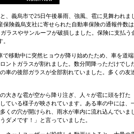
と、義烏市で25日午後暴雨、強風、雹に見舞われま
財産保険義烏支社に寄せられた自動車保険の通報件数は
ントガラスやサンルーフが破損しました。保険に支払う
す。
車で移動中に突然ヒョウが降り始めたため、車を道端
ロントガラスが割れました。数分間降っただけでし
の車の後部ガラスが全部割れていました。多くの友
の大きな雹が空から降り注ぎ、人々が雹に頭を打た
している様子が映されています。ある車の中には、
多くの穴が開けられ、雨水が車内に流れ込んでいま
うダメです！」と言っていました。