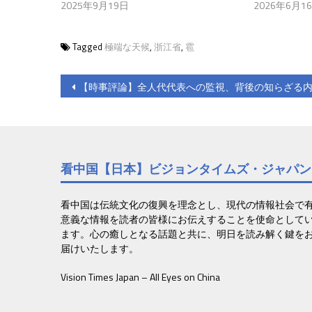
2025年9月19日
2026年6月1
Tagged
極端な天候
,
浙江省
,
雹
投
【時事評論】全人代代表への監視、背後の知らざる
稿
ナ
ビ
看中国【日本】ビジョンタイムズ・ジャパン
ゲ
ー
看中国は伝統文化の復興を理念とし、現代の情報社会で
意義な情報を読者の皆様にお伝えすることを使命として
シ
ます。心の癒しとなる話題と共に、明日を読み解く鍵を
届けいたします。
ョ
Vision Times Japan – All Eyes on China
ン