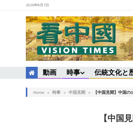
2026年8月7日
動画
時事
伝統文化と
Home
>
時事
>
中国見聞
>
【中国見聞】中国のG
【中国見