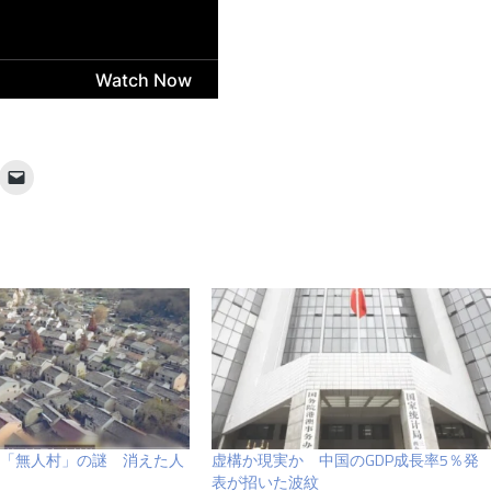
「無人村」の謎 消えた人
虚構か現実か 中国のGDP成長率5％発
表が招いた波紋