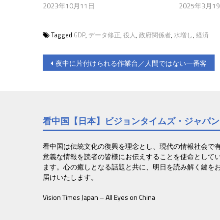
2023年10月11日
2025年3月1
Tagged
GDP
,
データ修正
,
役人
,
政府関係者
,
水増し
,
経済
投
夜中に片付けられる作業台／人間ではない一番客
稿
ナ
ビ
看中国【日本】ビジョンタイムズ・ジャパン
ゲ
ー
看中国は伝統文化の復興を理念とし、現代の情報社会で
意義な情報を読者の皆様にお伝えすることを使命として
シ
ます。心の癒しとなる話題と共に、明日を読み解く鍵を
届けいたします。
ョ
Vision Times Japan – All Eyes on China
ン