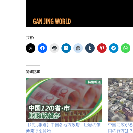
共有:
関連記事
【特別報道】中国各地方政府、巨額の債
中国に広がる
券発行を開始
口の行方は？