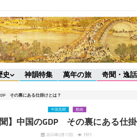
歴史
神韻特集
萬年の旅
奇聞・逸話
DP その裏にある仕掛けとは？
中国見聞
動画
聞】中国のGDP その裏にある仕
2024年2月17日
1911