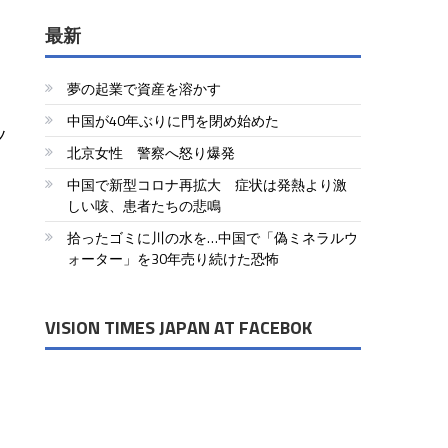
最新
、
夢の起業で資産を溶かす
中国が40年ぶりに門を閉め始めた
ッ
北京女性 警察へ怒り爆発
中国で新型コロナ再拡大 症状は発熱より激
しい咳、患者たちの悲鳴
拾ったゴミに川の水を…中国で「偽ミネラルウ
ォーター」を30年売り続けた恐怖
VISION TIMES JAPAN AT FACEBOK