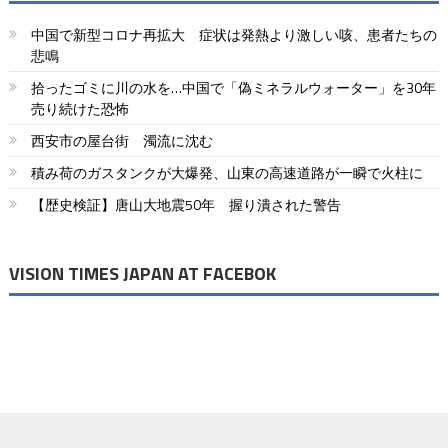
ビ
中国で新型コロナ再拡大 症状は発熱より激しい咳、患者たちの
ゲ
悲鳴
ー
拾ったゴミに川の水を…中国で「偽ミネラルウォーター」を30年
売り続けた恐怖
シ
西安市の屋台街 濁流に沈む
ョ
積み荷のガスタンクが大爆発、山東の高速道路が一瞬で火柱に
ン
【歴史検証】唐山大地震50年 握り潰された警告
VISION TIMES JAPAN AT FACEBOK