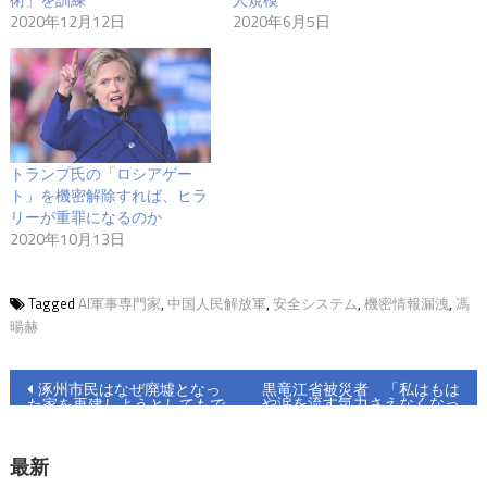
2020年12月12日
2020年6月5日
トランプ氏の「ロシアゲー
ト」を機密解除すれば、ヒラ
リーが重罪になるのか
2020年10月13日
Tagged
AI軍事専門家
,
中国人民解放軍
,
安全システム
,
機密情報漏洩
,
馮
暘赫
投
涿州市民はなぜ廃墟となっ
黒竜江省被災者 「私はもは
や涙を流す気力さえなくなっ
た家を再建しようとしてもで
稿
た」
きないのか？
ナ
最新