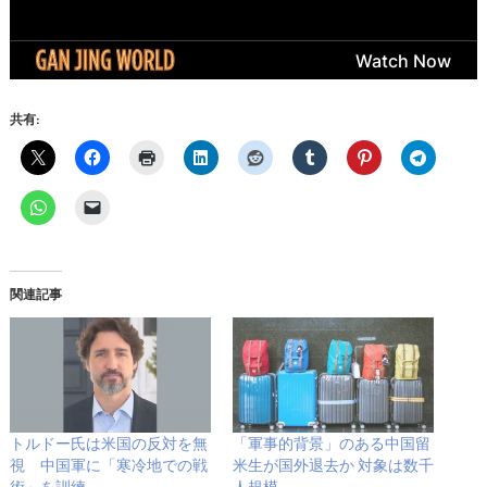
共有:
関連記事
トルドー氏は米国の反対を無
「軍事的背景」のある中国留
視 中国軍に「寒冷地での戦
米生が国外退去か 対象は数千
術」を訓練
人規模