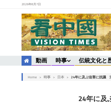
2026年8月7日
動画
時事
伝統文化と
Home
>
時事
>
日本
>
24年に及ぶ迫害に抗議
24年に