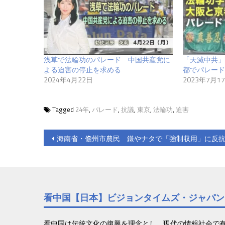
浅草で法輪功のパレード 中国共産党に
「天滅中共」
よる迫害の停止を求める
都でパレード
2024年4月22日
2023年7月1
Tagged
24年
,
パレード
,
抗議
,
東京
,
法輪功
,
迫害
投
海南省・儋州市農民 鎌やナタで「強制収用」に反
稿
ナ
ビ
看中国【日本】ビジョンタイムズ・ジャパン
ゲ
看中国は伝統文化の復興を理念とし、現代の情報社会で