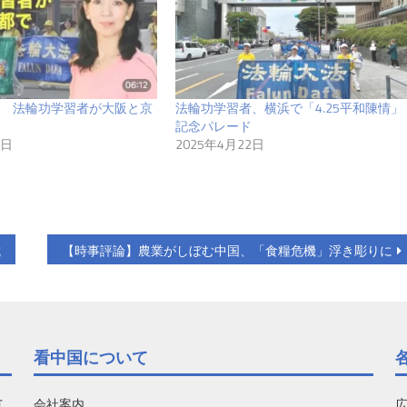
 法輪功学習者が大阪と京
法輪功学習者、横浜で「4.25平和陳情」
記念パレード
7日
2025年4月22日
抗
【時事評論】農業がしぼむ中国、「食糧危機」浮き彫りに
看中国について
有
会社案内