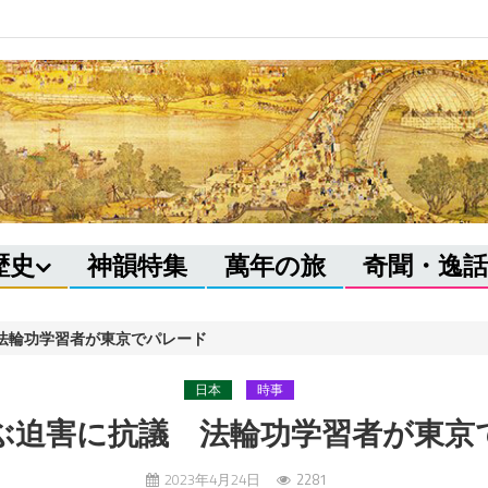
歴史
神韻特集
萬年の旅
奇聞・逸話
 法輪功学習者が東京でパレード
日本
時事
及ぶ迫害に抗議 法輪功学習者が東京
2023年4月24日
2281