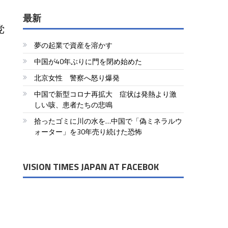
最新
党
夢の起業で資産を溶かす
中国が40年ぶりに門を閉め始めた
北京女性 警察へ怒り爆発
中国で新型コロナ再拡大 症状は発熱より激
しい咳、患者たちの悲鳴
拾ったゴミに川の水を…中国で「偽ミネラルウ
ォーター」を30年売り続けた恐怖
VISION TIMES JAPAN AT FACEBOK