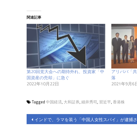
関連記事
第20回党大会への期待外れ、投資家「中
アリババ「共
国資産の売却」に急ぐ
落
2022年10月22日
2021年9月6
Tagged
中国経済
,
大和証券
,
細井秀司
,
習近平
,
香港株
投
インドで、ラマを装う「中国人女性スパイ」が逮捕
稿