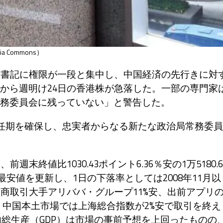
edia Commons）
総書記に権限が一段と集中し、中国経済の先行きに対
から週明け24日の香港株が急落した。一部の専門家
務委員会に残っていない」と警告した。
任期を確保し、忠実者からなる新たな政治局常務委員
終値比1030.43ポイント6.36％安の1万5180.6
の最安値を更新し、1日の下落率としては2008年11月以
商取引大手アリババ・グループ11%安、出前アプリ
た。中国本土市場では上海総合指数が2%安で取引を終え
国内総生産（GDP）は市場の事前予想を上回ったものの