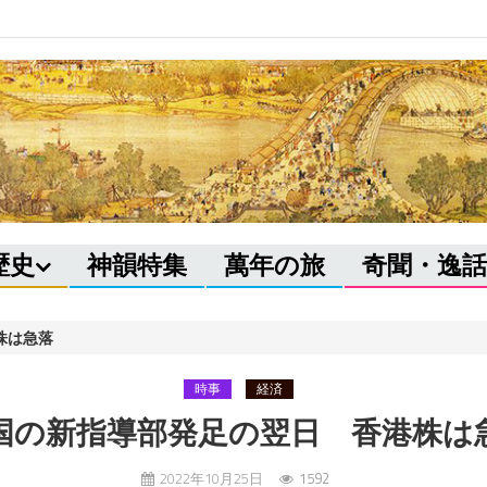
歴史
神韻特集
萬年の旅
奇聞・逸話
株は急落
時事
経済
国の新指導部発足の翌日 香港株は
2022年10月25日
1592