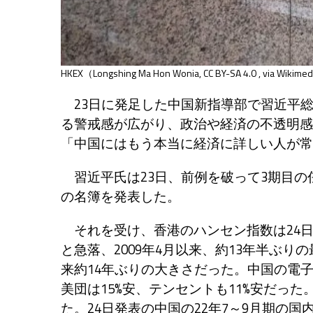
HKEX（Longshing Ma Hon Wonia,
CC BY-SA 4.0
, via Wikim
23日に発足した中国新指導部で習近平
る警戒感が広がり、政治や経済の不透明感
「中国にはもう本当に経済に詳しい人が常
習近平氏は23日、前例を破って3期目の
の名簿を発表した。
それを受け、香港のハンセン指数は24日、前週末
と急落、2009年4月以来、約13年半ぶり
来約14年ぶりの大きさだった。中国の電子
美団は15%安、テンセントも11%安だっ
た。24日発表の中国の22年7～9月期の