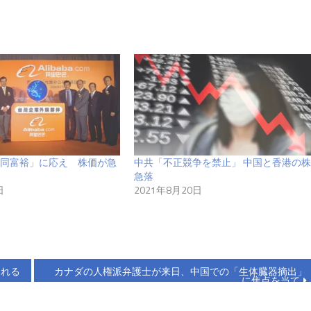
同富裕」に応え 株価が急
中共「不正競争を禁止」 中国と香港の株
急落
日
2021年8月20日
される
カナダの人権派弁護士が来日、中国での「生体臓器摘出」
に焦点を当て