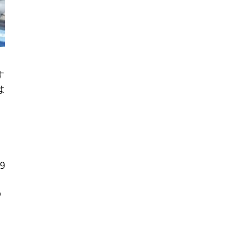
す
は
9
の
、