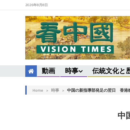
2026年8月8日
動画
時事
伝統文化と
Home
>
時事
>
中国の新指導部発足の翌日 香港
中