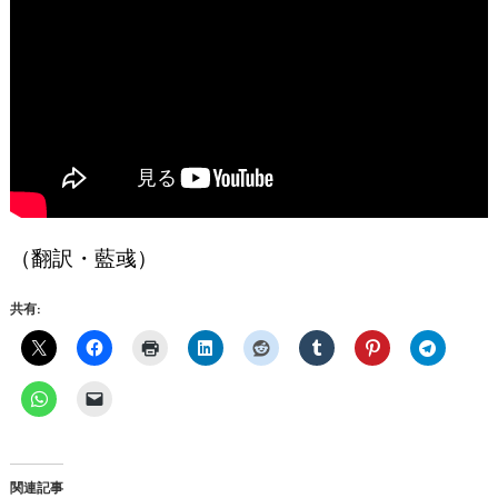
（翻訳・藍彧）
共有:
関連記事