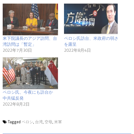
米下院議長のアジア訪問、台
ペロシ氏訪台、米政府の弱さ
湾訪問は「暫定」
を露呈
2022年7月30日
2022年8月4日
ペロシ氏、今夜にも訪台か
中共猛反発
2022年8月2日
Tagged
ペロシ
,
台湾
,
空母
,
米軍