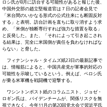
ロシ氏が8月に訪台する可能性があると報じた後、
中国外交部の趙立堅報道官は７日の記者会見で
「米台間のいかなる形式の公式往来にも断固反対
する」と表明。訪台計画を直ちに取り消すよう求
め、「米側が独断専行すれば強力な措置を取る」
と反発した。また、「それによって引き起こされ
る結果は、完全に米国側が責任を負わなければな
らない」と脅した。
フィナンシャル・タイムズ紙23日の最新記事で
は、情報筋によると、中国共産党が軍事的対応の
可能性を示唆しているという。例えば、ペロシ氏
が乗る米軍機を戦闘機で迎撃する。
ワシントンポスト紙のコラムニスト、ジョゼ・
ロギン氏は、バイデンチームが、関係リスクを無
視できなく、今年11月の第20回党大会で習近平氏