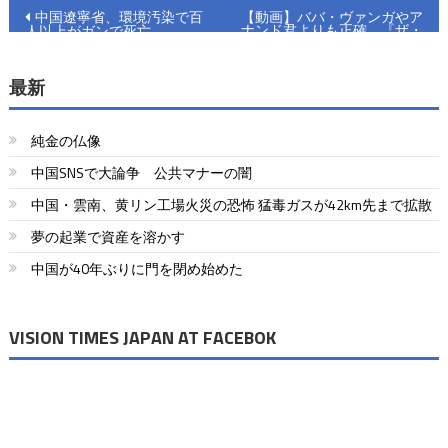
投
中国遼寧省、環境汚染で百
【動画】ババ・ヴァンガやア
ナンド君よりも正確 『ザ・
人以上がガンで死亡
稿
シンプソンズ』予言
ナ
最新
ビ
純金の仏像
ゲ
中国SNSで大論争 公共マナーの闇
ー
中国・雲南、黄リン工場火災の恐怖 猛毒ガスが42km先まで拡散
シ
夢の起業で資産を溶かす
ョ
中国が40年ぶりに門を閉め始めた
ン
VISION TIMES JAPAN AT FACEBOK