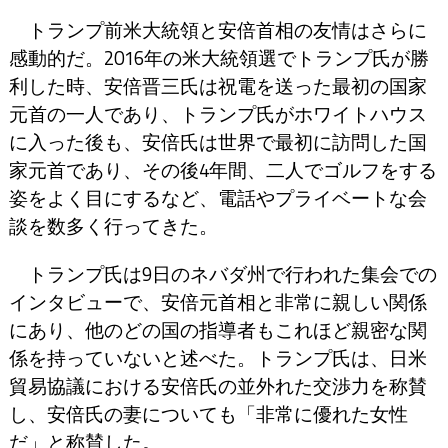
トランプ前米大統領と安倍首相の友情はさらに
感動的だ。2016年の米大統領選でトランプ氏が勝
利した時、安倍晋三氏は祝電を送った最初の国家
元首の一人であり、トランプ氏がホワイトハウス
に入った後も、安倍氏は世界で最初に訪問した国
家元首であり、その後4年間、二人でゴルフをする
姿をよく目にするなど、電話やプライベートな会
談を数多く行ってきた。
トランプ氏は9日のネバダ州で行われた集会での
インタビューで、安倍元首相と非常に親しい関係
にあり、他のどの国の指導者もこれほど親密な関
係を持っていないと述べた。トランプ氏は、日米
貿易協議における安倍氏の並外れた交渉力を称賛
し、安倍氏の妻についても「非常に優れた女性
だ」と称賛した。