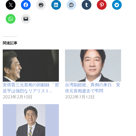
関連記事
安倍晋三元首相の回顧録 「習
台湾副総統、異例の来日 安
近平は強烈なリアリスト」
倍元首相逝去で弔問
2023年2月10日
2022年7月12日