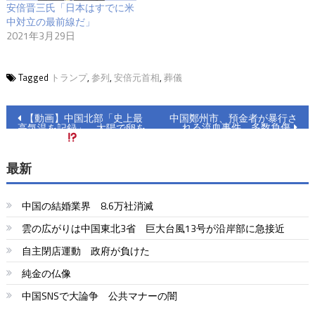
安倍晋三氏「日本はすでに米
中対立の最前線だ」
2021年3月29日
Tagged
トランプ
,
参列
,
安倍元首相
,
葬儀
投
【動画】中国北部「史上最
中国鄭州市、預金者が暴行さ
れる流血事件 多数負傷
高気温を記録」 太陽で卵を
稿
焼く流行り
ナ
最新
ビ
中国の結婚業界 8.6万社消滅
ゲ
雲の広がりは中国東北3省 巨大台風13号が沿岸部に急接近
ー
自主閉店運動 政府が負けた
シ
純金の仏像
ョ
中国SNSで大論争 公共マナーの闇