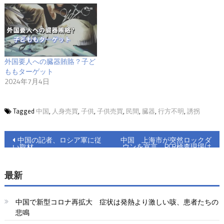
外国要人への臓器賄賂？子ど
ももターゲット
2024年7月4日
Tagged
中国
,
人身売買
,
子供
,
子供売買
,
民間
,
臓器
,
行方不明
,
誘拐
投
中国の記者、ロシア軍に従
中国 上海市が突然ロックダ
ウンを宣言 PCR検査現場は
い取材
稿
大混雑
ナ
最新
ビ
中国で新型コロナ再拡大 症状は発熱より激しい咳、患者たちの
ゲ
悲鳴