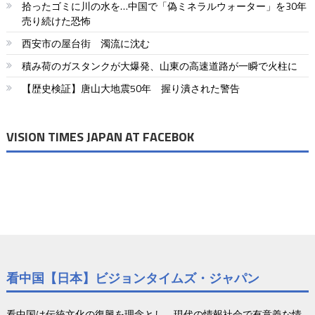
ー
拾ったゴミに川の水を…中国で「偽ミネラルウォーター」を30年
売り続けた恐怖
シ
西安市の屋台街 濁流に沈む
ョ
積み荷のガスタンクが大爆発、山東の高速道路が一瞬で火柱に
ン
【歴史検証】唐山大地震50年 握り潰された警告
VISION TIMES JAPAN AT FACEBOK
看中国【日本】ビジョンタイムズ・ジャパン
看中国は伝統文化の復興を理念とし、現代の情報社会で有意義な情