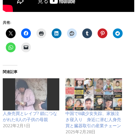
共有:
関連記事
人身売買とレイプ? 鎖につな
中国で8歳少女失踪、家族泣
がれた8人の子供の母親
き寝入り 身近に潜む人身売
2022年2月1日
買と臓器取引の産業チェーン
2025年2月28日