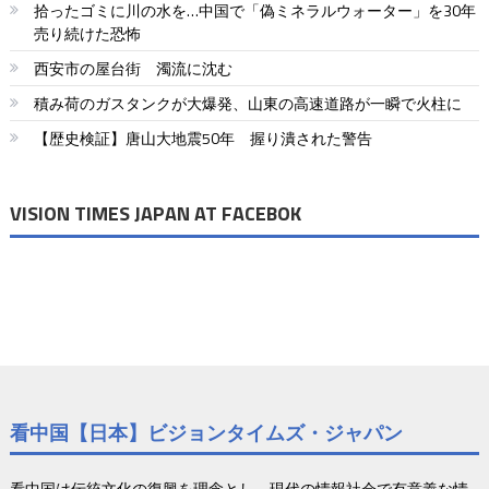
拾ったゴミに川の水を…中国で「偽ミネラルウォーター」を30年
シ
売り続けた恐怖
ョ
西安市の屋台街 濁流に沈む
ン
積み荷のガスタンクが大爆発、山東の高速道路が一瞬で火柱に
【歴史検証】唐山大地震50年 握り潰された警告
VISION TIMES JAPAN AT FACEBOK
看中国【日本】ビジョンタイムズ・ジャパン
看中国は伝統文化の復興を理念とし、現代の情報社会で有意義な情