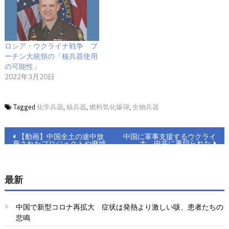
ロシア・ウクライナ戦争 プ
ーチン大統領の「核兵器使用
の可能性」
2022年3月20日
Tagged
化学兵器
,
核兵器
,
燃料気化爆弾
,
生物兵器
投
【動画】中国全土の途中放
中国に軍事支援するウクライ
ナ、中共に裏切られた
棄されたプロジェクトや廃墟
稿
ビルは、なぜこんなに多いの
か？
ナ
最新
ビ
ゲ
中国で新型コロナ再拡大 症状は発熱より激しい咳、患者たちの
悲鳴
ー