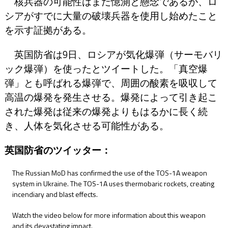
核兵器の可能性はまだ憶測と懸念であるが、ロ
シアがすでに大量の破壊兵器を使用し始めたこと
を示す証拠がある。
英国防省は9日、ロシアが気化爆弾（サーモバリ
ック爆弾）を使ったとツイートした。「真空爆
弾」とも呼ばれる爆弾で、周囲の酸素を吸収して
高温の爆発を発生させる。爆発によって引き起こ
された爆発は従来の爆発よりもはるかに長く続
き、人体を気化させる可能性がある。
英国防省のツイッター：
The Russian MoD has confirmed the use of the TOS-1A weapon
system in Ukraine. The TOS-1A uses thermobaric rockets, creating
incendiary and blast effects.
Watch the video below for more information about this weapon
and its devastating impact.