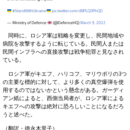
#StandWithUkraine
pic.twitter.com/d8PLQ0PhQD
— Ministry of Defence
(@DefenceHQ)
March 9, 2022
同時に、ロシア軍は戦略を変更し、民間地域や
病院を攻撃するように転じている。民間人または
民間インフラへの直接攻撃は戦争犯罪と見なされ
ている。
ロシア軍がキエフ、ハリコフ、マリウポリの3つ
の主要な標的に対して、より多くの真空爆弾を使
用するのではないかという懸念がある。ガーディ
アン紙によると、西側当局者が、ロシア軍による
キエフへの攻撃は絶対に恐ろしいことになるだろ
うと述べた。
（翻訳・徳永木里子）