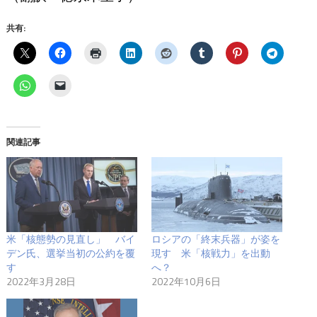
共有:
関連記事
米「核態勢の見直し」 バイ
ロシアの「終末兵器」が姿を
デン氏、選挙当初の公約を覆
現す 米「核戦力」を出動
す
へ？
2022年3月28日
2022年10月6日