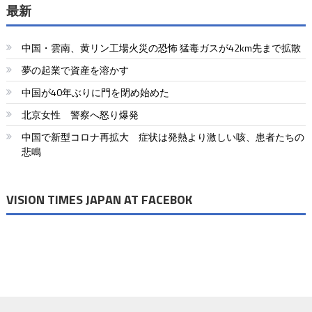
ナ
最新
ビ
中国・雲南、黄リン工場火災の恐怖 猛毒ガスが42km先まで拡散
ゲ
夢の起業で資産を溶かす
ー
中国が40年ぶりに門を閉め始めた
シ
北京女性 警察へ怒り爆発
ョ
中国で新型コロナ再拡大 症状は発熱より激しい咳、患者たちの
悲鳴
ン
VISION TIMES JAPAN AT FACEBOK