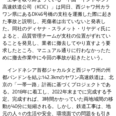
高速鉄道公司（KCIC）」は同日、西ジャワ州カラ
ワン県にあるDK46号橋の支柱を運搬した際に起き
た事故と説明し、死傷者は出ていないと発表し
た。同社のディヤナ・スラメット・リヤディ氏に
よると、品質管理チームが支柱の位置がずれてい
ることを発見し、業者に撤去してやり直すよう要
求したところ、マニュアル通りに行わなかったた
めに撤去作業中に今回の事故が起きたという。
インドネシア首都ジャカルタと西ジャワ州の州
都バンドンを結ぶ142.3kmのヤワン高速鉄道は、北
京の「一帯一路」計画に基づくプロジェクトであ
る。2018年に着工し、2022年末までに完成する予
定。完成すれば、3時間かかっていた両地域間の移
動が40分に短縮される。しかし、鉄道工事は、地
元の人々の生活や安全、環境面での問題をも引き