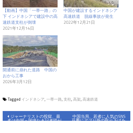
【動画】中国「一帯一路」の
中国が建設するインドネシア
下 インドネシアで建設中の高
高速鉄道 脱線事故が発生
速鉄道支柱が倒壊
2022年12月21日
2021年12月14日
開通前に崩れた道路 中国の
おから工事
2026年3月12日
Tagged
インドネシア
,
一帯一路
,
支柱
,
高架
,
高速鉄道
投
ジャーナリストの投獄、最
中国当局、若者に人気のSNS
豆瓣にアプリ版の取り下げを
多は中国＝国境なき記者団が
稿
命ず
報告