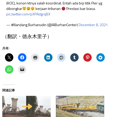
(KCIC), konon ktnya salah koordinat. Entah ada brp titik Pier yg
dibongkar
kerjaan triliunan
Prestasi luar biasa.
pic.twitter.com/pXPAdgrqBX
— #Nandang Burhanudin (@AlBurhanCenter)
December 8, 2021
（翻訳・徳永木里子）
共有:
関連記事