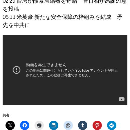
02:29 台湾が酸素濃縮器を寄贈 菅首相が感謝の意
を投稿
05:33 米英豪 新たな安全保障の枠組みを結成 矛
先を中共に
共有: