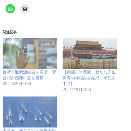
関連記事
台湾が酸素濃縮器を寄贈 菅
【動画】米英豪 新たな安全
首相が感謝の意を投稿
保障の枠組みを結成 矛先を
2021年9月18日
中共に
2021年9月20日
米英豪、新たな安全保障の枠