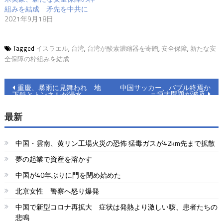
組みを結成 矛先を中共に
2021年9月18日
Tagged
イスラエル
,
台湾
,
台湾が酸素濃縮器を寄贈
,
安全保障
,
新たな安
全保障の枠組みを結成
投
重慶、暴雨に見舞われ 地
中国サッカー、バブル終焉か
＝恒大問題が波及
下鉄とトンネルが浸水
稿
最新
ナ
ビ
中国・雲南、黄リン工場火災の恐怖 猛毒ガスが42km先まで拡散
ゲ
夢の起業で資産を溶かす
ー
中国が40年ぶりに門を閉め始めた
シ
北京女性 警察へ怒り爆発
ョ
中国で新型コロナ再拡大 症状は発熱より激しい咳、患者たちの
悲鳴