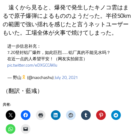
遠くから見ると、爆発で発生したキノコ雲はま
るで原子爆弾によるもののようだった。半径50km
の範囲で強い揺れを感じたと言うネットユーザー
もいた。工場全体が火事で焼けてしまった。
进一步信息补充：
7.20登封铝厂爆炸，如此巨烈……铝厂真的不能见水吗？
在近一点的人希望平安！（网友实拍留言）
pic.twitter.com/eDXGCCAKlu
— 野山
(@naochashu)
July 20, 2021
（翻訳・藍彧）
共有: