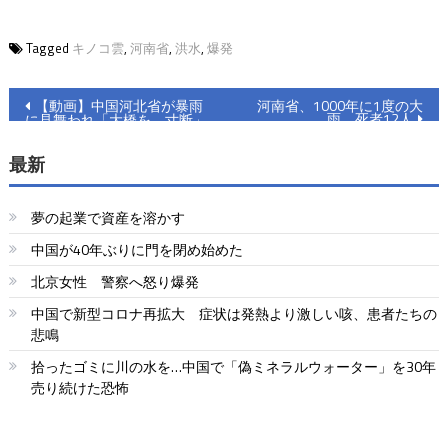
Tagged
キノコ雲
,
河南省
,
洪水
,
爆発
投
【動画】中国河北省が暴雨
河南省、1000年に1度の大
雨 死者12人
に見舞われ「大橋を、寸断」
稿
最新
ナ
ビ
夢の起業で資産を溶かす
ゲ
中国が40年ぶりに門を閉め始めた
ー
北京女性 警察へ怒り爆発
シ
中国で新型コロナ再拡大 症状は発熱より激しい咳、患者たちの
悲鳴
ョ
拾ったゴミに川の水を…中国で「偽ミネラルウォーター」を30年
ン
売り続けた恐怖