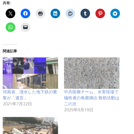
共有:
関連記事
河南省、浸水した地下鉄の乗
中共医療チーム、水害現場で
客が「遺言」
犠牲者の角膜摘出 救助活動は
2021年7月22日
二の次
2025年9月19日