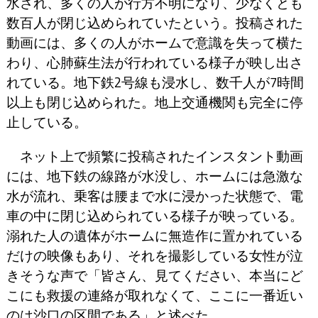
水され、多くの人が行方不明になり、少なくとも
数百人が閉じ込められていたという。投稿された
動画には、多くの人がホームで意識を失って横た
わり、心肺蘇生法が行われている様子が映し出さ
れている。地下鉄2号線も浸水し、数千人が7時間
以上も閉じ込められた。地上交通機関も完全に停
止している。
ネット上で頻繁に投稿されたインスタント動画
には、地下鉄の線路が水没し、ホームには急激な
水が流れ、乗客は腰まで水に浸かった状態で、電
車の中に閉じ込められている様子が映っている。
溺れた人の遺体がホームに無造作に置かれている
だけの映像もあり、それを撮影している女性が泣
きそうな声で「皆さん、見てください、本当にど
こにも救援の連絡が取れなくて、ここに一番近い
のは沙口の区間である」と述べた。