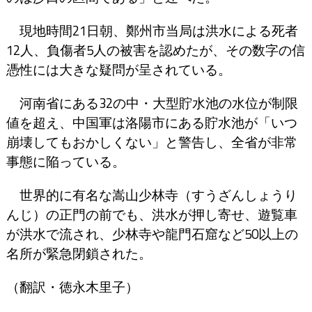
現地時間21日朝、鄭州市当局は洪水による死者
12人、負傷者5人の被害を認めたが、その数字の信
憑性には大きな疑問が呈されている。
河南省にある32の中・大型貯水池の水位が制限
値を超え、中国軍は洛陽市にある貯水池が「いつ
崩壊してもおかしくない」と警告し、全省が非常
事態に陥っている。
世界的に有名な嵩山少林寺（すうざんしょうり
んじ）の正門の前でも、洪水が押し寄せ、遊覧車
が洪水で流され、少林寺や龍門石窟など50以上の
名所が緊急閉鎖された。
（翻訳・徳永木里子）