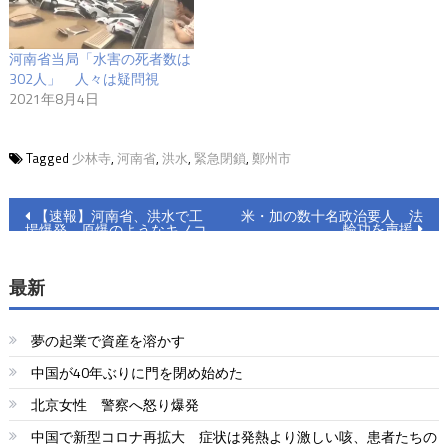
河南省当局「水害の死者数は
302人」 人々は疑問視
2021年8月4日
Tagged
少林寺
,
河南省
,
洪水
,
緊急閉鎖
,
鄭州市
投
【速報】河南省、洪水で工
米・加の数十名政治要人 法
輪功を声援
場爆発 原爆のようなキノコ
稿
雲
ナ
最新
ビ
夢の起業で資産を溶かす
ゲ
中国が40年ぶりに門を閉め始めた
ー
北京女性 警察へ怒り爆発
シ
中国で新型コロナ再拡大 症状は発熱より激しい咳、患者たちの